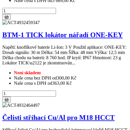
Naše cena s DPH od
3 689,00 Kč
BTM-1 TICK lokátor nářadí ONE-KEY
Napětí: knoflíkové baterie Li-Ion: 3 V Použití aplikace: ONE-KEY:
Dosah signálu: 30 m Délka: 54 mm Šířka: 48 mm Výška: 12,5 mm
Délka chodu na baterii: 8 760 hod. IP krytí: IP67 Hmotnost: 23 g
Lokátor TICK\u2122 je zkonstruován...
Není skladem
Naše cena bez DPH od
300,00 Kč
Naše cena s DPH od
363,00 Kč
Čelisti stříhací Cu/Al pro M18 HCCT
Stříhací čelisti Cu/Al pro hydraulické krimpovací kleště M18 HCCT