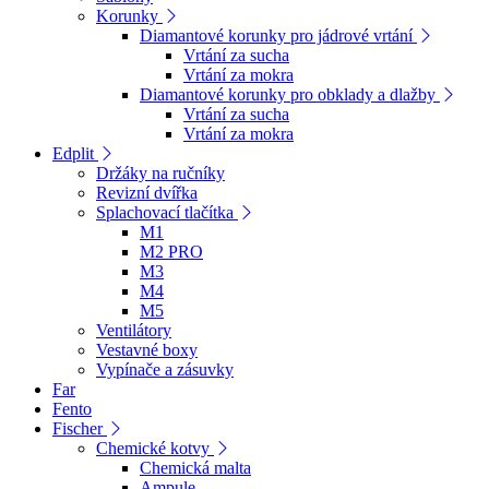
Korunky
Diamantové korunky pro jádrové vrtání
Vrtání za sucha
Vrtání za mokra
Diamantové korunky pro obklady a dlažby
Vrtání za sucha
Vrtání za mokra
Edplit
Držáky na ručníky
Revizní dvířka
Splachovací tlačítka
M1
M2 PRO
M3
M4
M5
Ventilátory
Vestavné boxy
Vypínače a zásuvky
Far
Fento
Fischer
Chemické kotvy
Chemická malta
Ampule