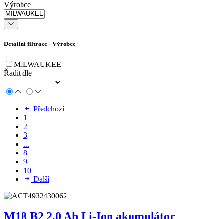
Výrobce
Detailní filtrace - Výrobce
MILWAUKEE
Řadit dle
Předchozí
1
2
3
...
8
9
10
Další
M18 B2 2,0 Ah Li-Ion akumulátor