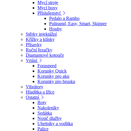
Mycí stroje
Mycí boxy
Příslušenství
Pedalo a Rambo
Pulirapid, Easy, Smart, Skipper
Houby
Stěrky injektážní
Křížky a klínky
Přísavky
Ruční řezačky
Diamantové kotouče
Vrtání
Foraspeed
Korunky Quick
Korunky pro aku
Korunky pro brusku
Vibrátory
Hladítka a lžíce
Ostatní
Boty
Nakoleníky
Sedátka
Nosič dlažby
Uhelníky a vodítka
Palice