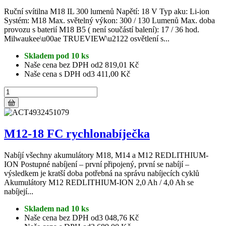
Ruční svítilna M18 IL 300 lumenů Napětí: 18 V Typ aku: Li-ion
Systém: M18 Max. světelný výkon: 300 / 130 Lumenů Max. doba
provozu s baterií M18 B5 ( není součástí balení): 17 / 36 hod.
Milwaukee\u00ae TRUEVIEW\u2122 osvětlení s...
Skladem pod 10 ks
Naše cena bez DPH od
2 819,01 Kč
Naše cena s DPH od
3 411,00 Kč
M12-18 FC rychlonabíječka
Nabíjí všechny akumulátory M18, M14 a M12 REDLITHIUM-
ION Postupné nabíjení – první připojený, první se nabíjí –
výsledkem je kratší doba potřebná na správu nabíjecích cyklů
Akumulátory M12 REDLITHIUM-ION 2,0 Ah / 4,0 Ah se
nabíjejí...
Skladem nad 10 ks
Naše cena bez DPH od
3 048,76 Kč