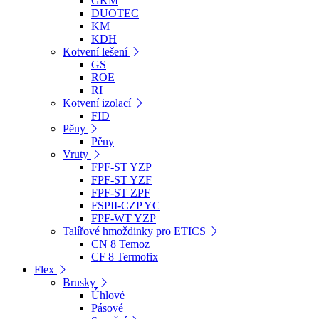
GKM
DUOTEC
KM
KDH
Kotvení lešení
GS
ROE
RI
Kotvení izolací
FID
Pěny
Pěny
Vruty
FPF-ST YZP
FPF-ST YZF
FPF-ST ZPF
FSPII-CZP YC
FPF-WT YZP
Talířové hmoždinky pro ETICS
CN 8 Temoz
CF 8 Termofix
Flex
Brusky
Úhlové
Pásové