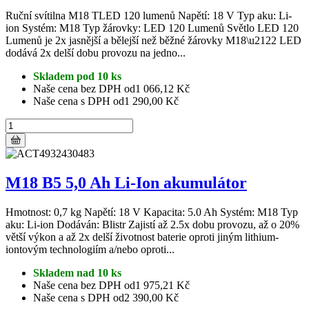
Ruční svítilna M18 TLED 120 lumenů Napětí: 18 V Typ aku: Li-
ion Systém: M18 Typ žárovky: LED 120 Lumenů Světlo LED 120
Lumenů je 2x jasnější a bělejší než běžné žárovky M18\u2122 LED
dodává 2x delší dobu provozu na jedno...
Skladem pod 10 ks
Naše cena bez DPH od
1 066,12 Kč
Naše cena s DPH od
1 290,00 Kč
M18 B5 5,0 Ah Li-Ion akumulátor
Hmotnost: 0,7 kg Napětí: 18 V Kapacita: 5.0 Ah Systém: M18 Typ
aku: Li-ion Dodáván: Blistr Zajistí až 2.5x dobu provozu, až o 20%
větší výkon a až 2x delší životnost baterie oproti jiným lithium-
iontovým technologiím a/nebo oproti...
Skladem nad 10 ks
Naše cena bez DPH od
1 975,21 Kč
Naše cena s DPH od
2 390,00 Kč