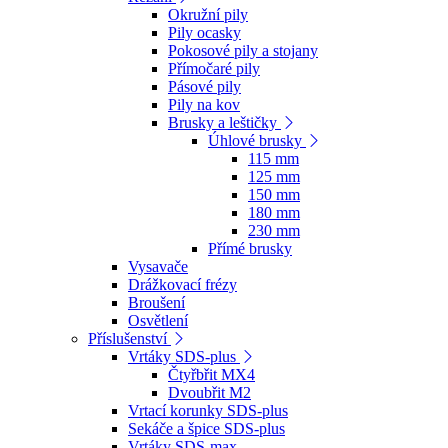
Okružní pily
Pily ocasky
Pokosové pily a stojany
Přímočaré pily
Pásové pily
Pily na kov
Brusky a leštičky
Úhlové brusky
115 mm
125 mm
150 mm
180 mm
230 mm
Přímé brusky
Vysavače
Drážkovací frézy
Broušení
Osvětlení
Příslušenství
Vrtáky SDS-plus
Čtyřbřit MX4
Dvoubřit M2
Vrtací korunky SDS-plus
Sekáče a špice SDS-plus
Vrtáky SDS-max