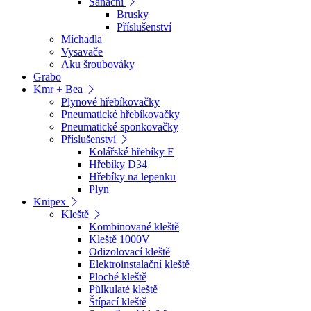
Sanační
Brusky
Příslušenství
Míchadla
Vysavače
Aku šroubováky
Grabo
Kmr + Bea
Plynové hřebíkovačky
Pneumatické hřebíkovačky
Pneumatické sponkovačky
Příslušenství
Kolářské hřebíky F
Hřebíky D34
Hřebíky na lepenku
Plyn
Knipex
Kleště
Kombinované kleště
Kleště 1000V
Odizolovací kleště
Elektroinstalační kleště
Ploché kleště
Půlkulaté kleště
Štípací kleště