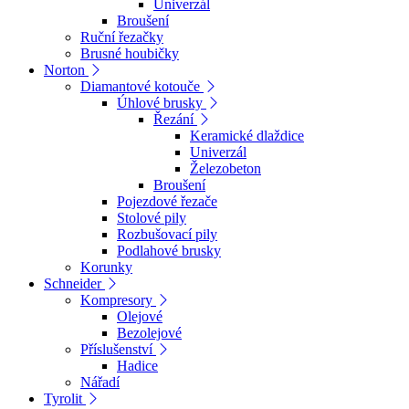
Univerzál
Broušení
Ruční řezačky
Brusné houbičky
Norton
Diamantové kotouče
Úhlové brusky
Řezání
Keramické dlaždice
Univerzál
Železobeton
Broušení
Pojezdové řezače
Stolové pily
Rozbušovací pily
Podlahové brusky
Korunky
Schneider
Kompresory
Olejové
Bezolejové
Příslušenství
Hadice
Nářadí
Tyrolit