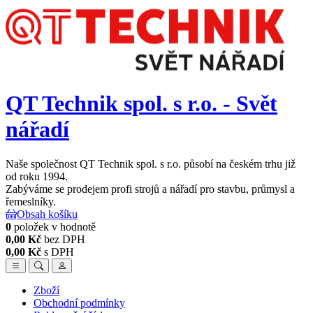
QT Technik spol. s r.o. - Svět
nářadí
Naše společnost QT Technik spol. s r.o. působí na českém trhu již
od roku 1994.
Zabýváme se prodejem profi strojů a nářadí pro stavbu, průmysl a
řemeslníky.
Obsah košíku
0
položek v hodnotě
0,00 Kč
bez DPH
0,00 Kč
s DPH
Zboží
Obchodní podmínky