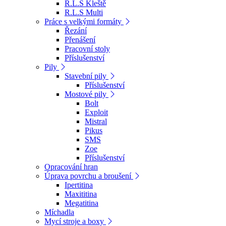
R.L.S Kleště
R.L.S Multi
Práce s velkými formáty
Řezání
Přenášení
Pracovní stoly
Příslušenství
Pily
Stavební pily
Příslušenství
Mostové pily
Bolt
Exploit
Mistral
Pikus
SMS
Zoe
Příslušenství
Opracování hran
Úprava povrchu a broušení
Ipertitina
Maxititina
Megatitina
Míchadla
Mycí stroje a boxy