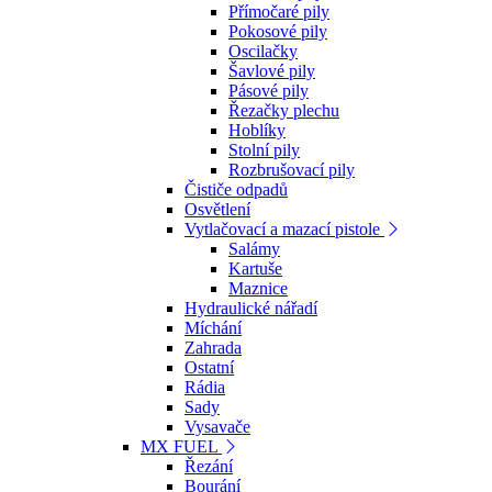
Přímočaré pily
Pokosové pily
Oscilačky
Šavlové pily
Pásové pily
Řezačky plechu
Hoblíky
Stolní pily
Rozbrušovací pily
Čističe odpadů
Osvětlení
Vytlačovací a mazací pistole
Salámy
Kartuše
Maznice
Hydraulické nářadí
Míchání
Zahrada
Ostatní
Rádia
Sady
Vysavače
MX FUEL
Řezání
Bourání