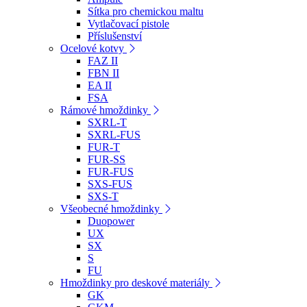
Sítka pro chemickou maltu
Vytlačovací pistole
Příslušenství
Ocelové kotvy
FAZ II
FBN II
EA II
FSA
Rámové hmoždinky
SXRL-T
SXRL-FUS
FUR-T
FUR-SS
FUR-FUS
SXS-FUS
SXS-T
Všeobecné hmoždinky
Duopower
UX
SX
S
FU
Hmoždinky pro deskové materiály
GK