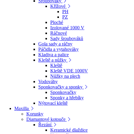
Šroubováky
Křížové
PH
PZ
Ploché
Izolované 1000 V
Ráčnové
Sady šroubováků
Gola sady a ráčny
Páčidla a vytahováky
Kladiva a palice
Kleště a nůžky
Kleště
Kleště VDE 1000V
Nůžky na plech
Vodováhy
Sponkovačky a sponky
Sponkovačky
Sponky a hřebíky
Nýtovací kleště
Maxilla
Korunky
Diamantové kotouče
Řezání
Keramické dlaždice