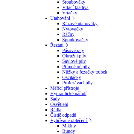
Šroubováky
Vrtací kladiva
Vrtačky
Utahování
Rázové utahováky
Nýtovačky
Ráčny
Sponkovačky
Řezání
Pásové pily
Okružní pily
Šavlové pily
Přímočaré pily
Nůžky a řezačky trubek
Oscilačky
Prořezávací pily
Měřící přístroje
Hydraulické nářadí
Sady
Osvětlení
Rádia
Čistič odpadů
Vyhřívané oblečení
Mikiny
Bundy