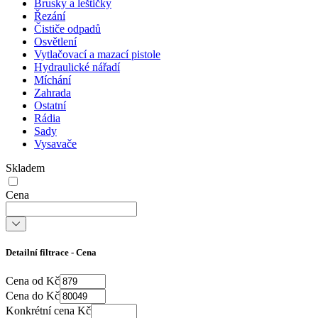
Brusky a leštičky
Řezání
Čističe odpadů
Osvětlení
Vytlačovací a mazací pistole
Hydraulické nářadí
Míchání
Zahrada
Ostatní
Rádia
Sady
Vysavače
Skladem
Cena
Detailní filtrace - Cena
Cena od Kč
Cena do Kč
Konkrétní cena Kč