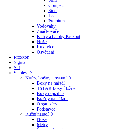
Slim
Compact
Stud
Led
Premium
Vodováhy
Značkovače
Kufry a batohy Packout
Nože
Rukavice
Osvětlení
Proxxon
Sigma
Siri
Stanley
Kufry, brašny a ostatní
Boxy na nářadí
TSTAK boxy úložné
Boxy pojízdné
Brašny na nářadí
Organizéry
Podstavce
Ruční nářadí
Nože
Metry