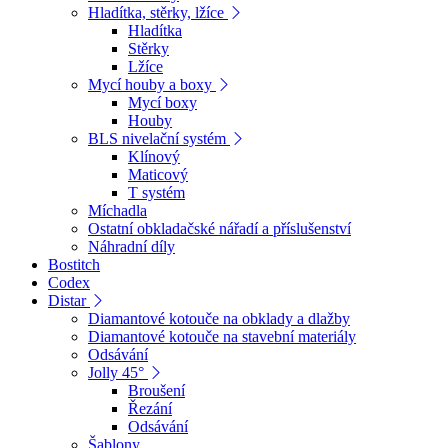
Hladítka, stěrky, lžíce
Hladítka
Stěrky
Lžíce
Mycí houby a boxy
Mycí boxy
Houby
BLS nivelační systém
Klínový
Maticový
T systém
Míchadla
Ostatní obkladačské nářadí a příslušenství
Náhradní díly
Bostitch
Codex
Distar
Diamantové kotouče na obklady a dlažby
Diamantové kotouče na stavební materiály
Odsávání
Jolly 45°
Broušení
Řezání
Odsávání
Šablony