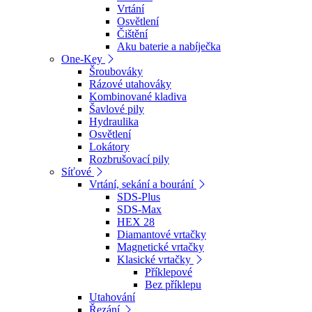
Vrtání
Osvětlení
Čištění
Aku baterie a nabíječka
One-Key
Šroubováky
Rázové utahováky
Kombinované kladiva
Šavlové pily
Hydraulika
Osvětlení
Lokátory
Rozbrušovací pily
Síťové
Vrtání, sekání a bourání
SDS-Plus
SDS-Max
HEX 28
Diamantové vrtačky
Magnetické vrtačky
Klasické vrtačky
Příklepové
Bez příklepu
Utahování
Řezání