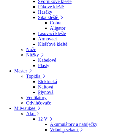
Svorníkové kleště
Pákové kleště
Hasáky
Sika kleště
Cobra
Aligator
Lisovací klešte
Armovací
Klešťové kleště
Nože
Nůžky
Kabelové
Plasty
Master
Topidla
Elektrická
Naftová
Plynová
Ventilátory
Odvlhčovače
Milwaukee
Aku
12 V
Akumulátory a nabíječky
Vrtání a sekání