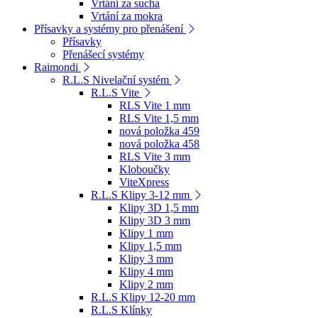
Vrtání za sucha
Vrtání za mokra
Přísavky a systémy pro přenášení
Přísavky
Přenášecí systémy
Raimondi
R.L.S Nivelační systém
R.L.S Vite
RLS Vite 1 mm
RLS Vite 1,5 mm
nová položka 459
nová položka 458
RLS Vite 3 mm
Kloboučky
ViteXpress
R.L.S Klipy 3-12 mm
Klipy 3D 1,5 mm
Klipy 3D 3 mm
Klipy 1 mm
Klipy 1,5 mm
Klipy 3 mm
Klipy 4 mm
Klipy 2 mm
R.L.S Klipy 12-20 mm
R.L.S Klínky