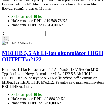
Lisovací síla: 32 kN Max. lisovací rozměr v kovu: 108 mm Max.
lisovací rozměr v plastu: 110 mm
Skladem pod 10 ks
Naše cena bez DPH od
10 548,76 Kč
Naše cena s DPH od
12 764,00 Kč
M18 HB 5,5 Ah Li-Ion akumulátor HIGH
OUTPUT\u2122
Hmotnost 1.1 kg Kapacita aku 5.5 Ah Napětí 18 V Systém M18
Typ aku Li-ion Nový akumulátor M18\u2122 5.5 Ah HIGH
OUTPUT\u2122 poskytuje o 50% vyšší výkon než akumulátor
M18\u2122 REDLITHIUM\u2122 Patentovaný, inteligentní systém
REDLINK\u2122...
Skladem pod 10 ks
Naše cena bez DPH od
2 884,30 Kč
Naše cena s DPH od
3 490,00 Kč