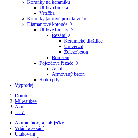
Korunky na keramiku
Úhlová bruska
Vrtačka
Korunky jádrové pro dia vrtání
Diamantové kotouče
Úhlové brusky
Řezání
Keramické dlaždice
Univerzal
Železobeton
Broušení
Pojezdové řezače
Asfalt
Armovaný beton
Stolní pily
Výprodej
Domů
Milwaukee
Aku
18 V
Akumulátory a nabíječky
Vrtání a sekání
Utahování