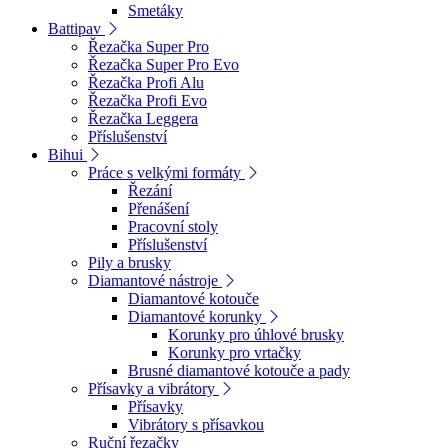
Smetáky
Battipav
Řezačka Super Pro
Řezačka Super Pro Evo
Řezačka Profi Alu
Řezačka Profi Evo
Řezačka Leggera
Příslušenství
Bihui
Práce s velkými formáty
Řezání
Přenášení
Pracovní stoly
Příslušenství
Pily a brusky
Diamantové nástroje
Diamantové kotouče
Diamantové korunky
Korunky pro úhlové brusky
Korunky pro vrtačky
Brusné diamantové kotouče a pady
Přísavky a vibrátory
Přísavky
Vibrátory s přísavkou
Ruční řezačky