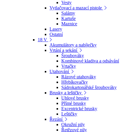
Vesty
Vytlačovací a mazací pistole
Salámy
Kartuše
Maznice
Lasery
Ostatní
18 V
Akumulátory a nabíječky
Vrtání a sekání
Šroubováky
Kombinové kladiva a odsávání
Vrtačky
Utahování
Rázové utahováky
Hřebíkovačky
Sádrokartonářské šroubováky
Brusky a leštičky
Uhlové brusky
Přímé brusky
Excentrické brusky
Leštičky
Řezání
Okružní pily
Řetězové pily