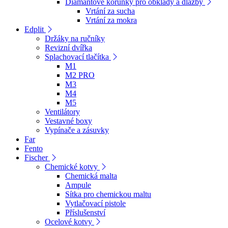
Diamantové korunky pro obklady a dlažby
Vrtání za sucha
Vrtání za mokra
Edplit
Držáky na ručníky
Revizní dvířka
Splachovací tlačítka
M1
M2 PRO
M3
M4
M5
Ventilátory
Vestavné boxy
Vypínače a zásuvky
Far
Fento
Fischer
Chemické kotvy
Chemická malta
Ampule
Sítka pro chemickou maltu
Vytlačovací pistole
Příslušenství
Ocelové kotvy