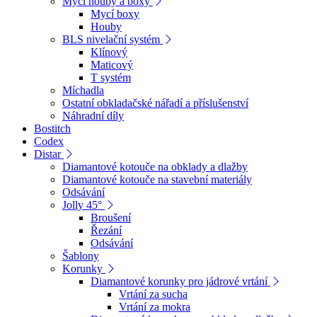
Mycí houby a boxy
Mycí boxy
Houby
BLS nivelační systém
Klínový
Maticový
T systém
Míchadla
Ostatní obkladačské nářadí a příslušenství
Náhradní díly
Bostitch
Codex
Distar
Diamantové kotouče na obklady a dlažby
Diamantové kotouče na stavební materiály
Odsávání
Jolly 45°
Broušení
Řezání
Odsávání
Šablony
Korunky
Diamantové korunky pro jádrové vrtání
Vrtání za sucha
Vrtání za mokra