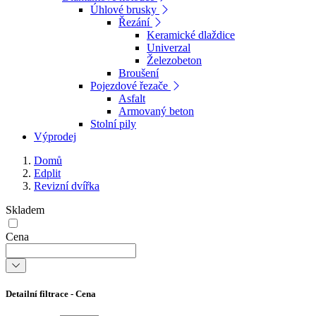
Úhlové brusky
Řezání
Keramické dlaždice
Univerzal
Železobeton
Broušení
Pojezdové řezače
Asfalt
Armovaný beton
Stolní pily
Výprodej
Domů
Edplit
Revizní dvířka
Skladem
Cena
Detailní filtrace - Cena