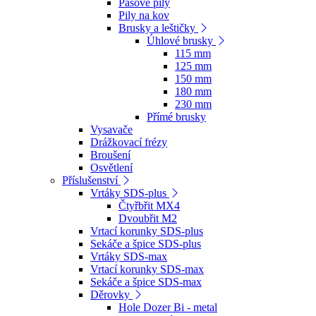
Pásové pily
Pily na kov
Brusky a leštičky
Úhlové brusky
115 mm
125 mm
150 mm
180 mm
230 mm
Přímé brusky
Vysavače
Drážkovací frézy
Broušení
Osvětlení
Příslušenství
Vrtáky SDS-plus
Čtyřbřit MX4
Dvoubřit M2
Vrtací korunky SDS-plus
Sekáče a špice SDS-plus
Vrtáky SDS-max
Vrtací korunky SDS-max
Sekáče a špice SDS-max
Děrovky
Hole Dozer Bi - metal