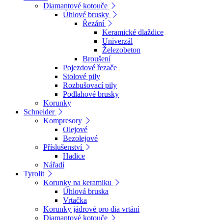
Diamantové kotouče
Úhlové brusky
Řezání
Keramické dlaždice
Univerzál
Železobeton
Broušení
Pojezdové řezače
Stolové pily
Rozbušovací pily
Podlahové brusky
Korunky
Schneider
Kompresory
Olejové
Bezolejové
Příslušenství
Hadice
Nářadí
Tyrolit
Korunky na keramiku
Úhlová bruska
Vrtačka
Korunky jádrové pro dia vrtání
Diamantové kotouče