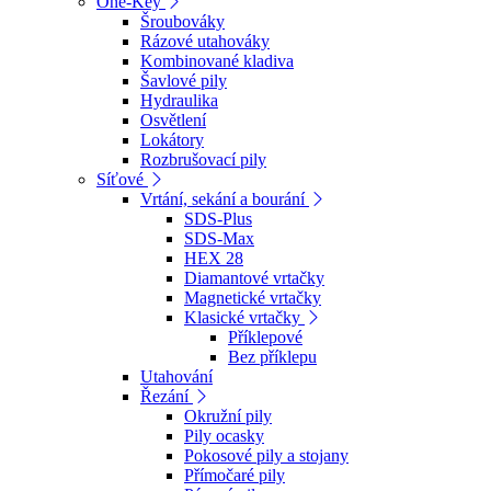
One-Key
Šroubováky
Rázové utahováky
Kombinované kladiva
Šavlové pily
Hydraulika
Osvětlení
Lokátory
Rozbrušovací pily
Síťové
Vrtání, sekání a bourání
SDS-Plus
SDS-Max
HEX 28
Diamantové vrtačky
Magnetické vrtačky
Klasické vrtačky
Příklepové
Bez příklepu
Utahování
Řezání
Okružní pily
Pily ocasky
Pokosové pily a stojany
Přímočaré pily