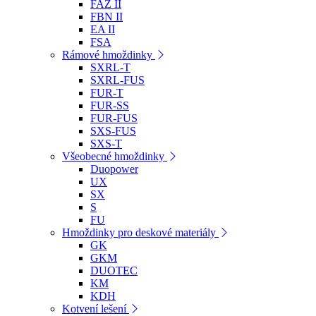
FAZ II
FBN II
EA II
FSA
Rámové hmoždinky
SXRL-T
SXRL-FUS
FUR-T
FUR-SS
FUR-FUS
SXS-FUS
SXS-T
Všeobecné hmoždinky
Duopower
UX
SX
S
FU
Hmoždinky pro deskové materiály
GK
GKM
DUOTEC
KM
KDH
Kotvení lešení