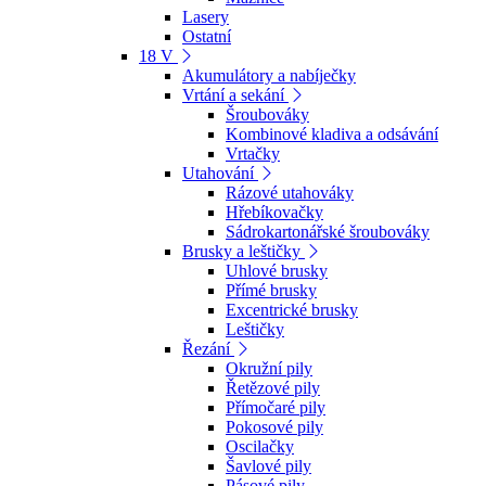
Lasery
Ostatní
18 V
Akumulátory a nabíječky
Vrtání a sekání
Šroubováky
Kombinové kladiva a odsávání
Vrtačky
Utahování
Rázové utahováky
Hřebíkovačky
Sádrokartonářské šroubováky
Brusky a leštičky
Uhlové brusky
Přímé brusky
Excentrické brusky
Leštičky
Řezání
Okružní pily
Řetězové pily
Přímočaré pily
Pokosové pily
Oscilačky
Šavlové pily
Pásové pily