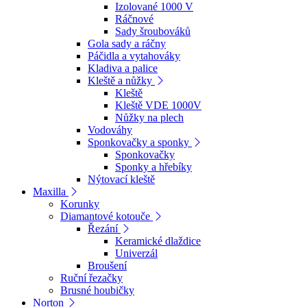
Izolované 1000 V
Ráčnové
Sady šroubováků
Gola sady a ráčny
Páčidla a vytahováky
Kladiva a palice
Kleště a nůžky
Kleště
Kleště VDE 1000V
Nůžky na plech
Vodováhy
Sponkovačky a sponky
Sponkovačky
Sponky a hřebíky
Nýtovací kleště
Maxilla
Korunky
Diamantové kotouče
Řezání
Keramické dlaždice
Univerzál
Broušení
Ruční řezačky
Brusné houbičky
Norton