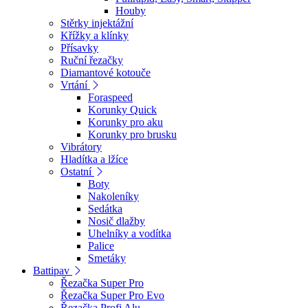
Houby
Stěrky injektážní
Křížky a klínky
Přísavky
Ruční řezačky
Diamantové kotouče
Vrtání
Foraspeed
Korunky Quick
Korunky pro aku
Korunky pro brusku
Vibrátory
Hladítka a lžíce
Ostatní
Boty
Nakoleníky
Sedátka
Nosič dlažby
Uhelníky a vodítka
Palice
Smetáky
Battipav
Řezačka Super Pro
Řezačka Super Pro Evo
Řezačka Profi Alu