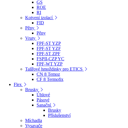
GS
ROE
RI
Kotvení izolací
FID
Pěny
Pěny
Vruty
FPF-ST YZP
FPF-ST YZF
FPF-ST ZPF
FSPII-CZP YC
FPF-WT YZP
Talířové hmoždinky pro ETICS
CN 8 Temoz
CF 8 Termofix
Flex
Brusky
Úhlové
Pásové
Sanační
Brusky
Příslušenství
Míchadla
Vysavače