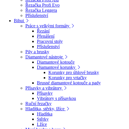
Řezačka Profi Evo
Řezačka Leggera
Příslušenství
Bihui
Práce s velkými formáty
Řezání
Přenášení
Pracovní stoly
Příslušenství
Pily a brusky
Diamantové nástroje
Diamantové kotouče
Diamantové korunky
Korunky pro úhlové brusky
Korunky pro vrtačky
Brusné diamantové kotouče a pady
Přísavky a vibrátory
Přísavky
Vibrátory s přísavkou
Ruční řezačky
Hladítka, stěrky, lžíce
Hladítka
Stěrky
Lžíce