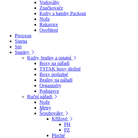
Vodováhy
Značkovače
Kufry a batohy Packout
Nože
Rukavice
Osvětlení
Proxxon
Sigma
Siri
Stanley
Kufry, brašny a ostatní
Boxy na nářadí
TSTAK boxy úložné
Boxy pojízdné
Brašny na nářadí
Organizéry
Podstavce
Ruční nářadí
Nože
Metry
Šroubováky
Křížové
PH
PZ
Ploché