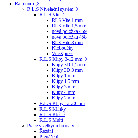
Raimondi
R.L.S Nivelační systém
R.L.S Vite
RLS Vite 1 mm
RLS Vite 1,5 mm
nová položka 459
nová položka 458
RLS Vite 3 mm
Kloboučky
ViteXpress
R.L.S Klipy 3-12 mm
Klipy 3D 1,5 mm
Klipy 3D 3 mm
Klipy 1 mm
Klipy 1,5 mm
Klipy 3 mm
Klipy 4 mm
Klipy 2 mm
R.L.S Klipy 12-20 mm
R.L.S Klínky
R.L.S Kleště
R.L.S Multi
Práce s velkými formáty
Řezání
Přenášení