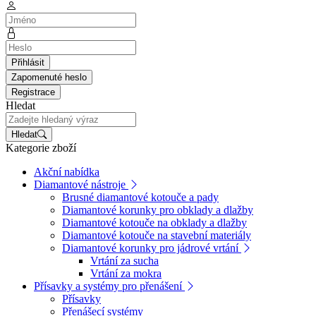
Přihlásit
Zapomenuté heslo
Registrace
Hledat
Hledat
Kategorie zboží
Akční nabídka
Diamantové nástroje
Brusné diamantové kotouče a pady
Diamantové korunky pro obklady a dlažby
Diamantové kotouče na obklady a dlažby
Diamantové kotouče na stavební materiály
Diamantové korunky pro jádrové vrtání
Vrtání za sucha
Vrtání za mokra
Přísavky a systémy pro přenášení
Přísavky
Přenášecí systémy