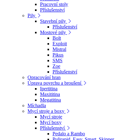
Pracovní stoly
Příslušenství
Pily
Stavební pily
Příslušenství
Mostové pily
Bolt
Exploit
Mistral
Pikus
SMS
Zoe
Příslušenství
Opracování hran
Úprava povrchu a broušení
Ipertitina
Maxititina
Megatitina
Míchadla
Mycí stroje a boxy
Mycí stroje
Mycí boxy
Příslušenství
Pedalo a Rambo
Pulirapid, Easy, Smart, Skipper