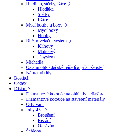
Hladítka, stěrky, lžíce
Hladítka
Stěrky
Lžíce
Mycí houby a boxy
Mycí boxy
Houby
BLS nivelační systém
Klínový
Maticový
T systém
Míchadla
Ostatní obkladačské nářadí a příslušenství
Náhradní díly
Bostitch
Codex
Distar
Diamantové kotouče na obklady a dlažby
Diamantové kotouče na stavební materiály
Odsávání
Jolly 45°
Broušení
Řezání
Odsávání
Šablony