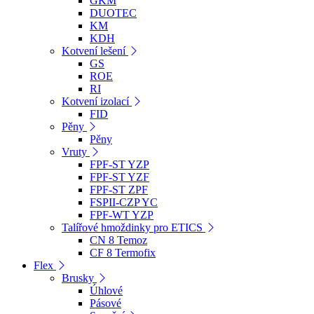
GKM
DUOTEC
KM
KDH
Kotvení lešení
GS
ROE
RI
Kotvení izolací
FID
Pěny
Pěny
Vruty
FPF-ST YZP
FPF-ST YZF
FPF-ST ZPF
FSPII-CZP YC
FPF-WT YZP
Talířové hmoždinky pro ETICS
CN 8 Temoz
CF 8 Termofix
Flex
Brusky
Úhlové
Pásové