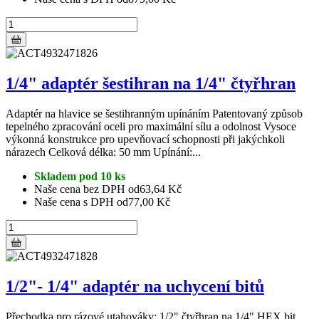
1/4" adaptér šestihran na 1/4" čtyřhran
Adaptér na hlavice se šestihranným upínáním Patentovaný způsob
tepelného zpracování oceli pro maximální sílu a odolnost Vysoce
výkonná konstrukce pro upevňovací schopnosti při jakýchkoli
nárazech Celková délka: 50 mm Upínání:...
Skladem pod 10 ks
Naše cena bez DPH od
63,64 Kč
Naše cena s DPH od
77,00 Kč
1/2"- 1/4" adaptér na uchycení bitů
Přechodka pro rázové utahováky: 1/2" čtyřhran na 1/4" HEX bit