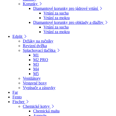
Korunky
Diamantové korunky pro jádrové vrtání
Vrtání za sucha
Vrtání za mokra
Diamantové korunky pro obklady a dlažby
Vrtání za sucha
Vrtání za mokra
Edplit
Držáky na ručníky
Revizní dvířka
Splachovací tlačítka
M1
M2 PRO
M3
M4
M5
Ventilátory
Vestavné boxy
Vypínače a zásuvky
Far
Fento
Fischer
Chemické kotvy
Chemická malta
Ampule