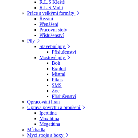
R.L.S Kleště
R.L.S Multi
Práce s velkými formáty
Řezání
Přenášení
Pracovní stoly
Příslušenství
Pily
Stavební pily
Příslušenství
Mostové pily
Bolt
Exploit
Mistral
Pikus
SMS
Zoe
Příslušenství
Opracování hran
Úprava povrchu a broušení
Ipertitina
Maxititina
Megatitina
Míchadla
Mycí stroje a boxy