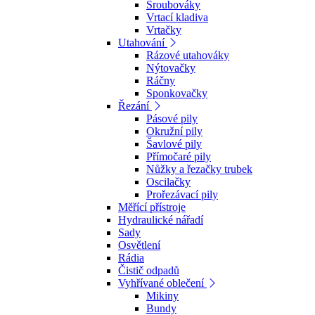
Šroubováky
Vrtací kladiva
Vrtačky
Utahování
Rázové utahováky
Nýtovačky
Ráčny
Sponkovačky
Řezání
Pásové pily
Okružní pily
Šavlové pily
Přímočaré pily
Nůžky a řezačky trubek
Oscilačky
Prořezávací pily
Měřící přístroje
Hydraulické nářadí
Sady
Osvětlení
Rádia
Čistič odpadů
Vyhřívané oblečení
Mikiny
Bundy