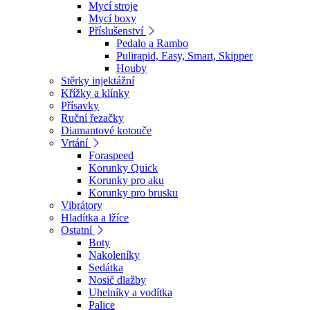
Mycí stroje
Mycí boxy
Příslušenství
Pedalo a Rambo
Pulirapid, Easy, Smart, Skipper
Houby
Stěrky injektážní
Křížky a klínky
Přísavky
Ruční řezačky
Diamantové kotouče
Vrtání
Foraspeed
Korunky Quick
Korunky pro aku
Korunky pro brusku
Vibrátory
Hladítka a lžíce
Ostatní
Boty
Nakoleníky
Sedátka
Nosič dlažby
Uhelníky a vodítka
Palice