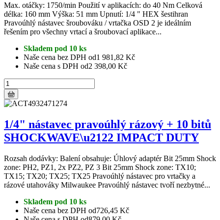
Max. otáčky: 1750/min Použití v aplikacích: do 40 Nm Celková
délka: 160 mm Výška: 51 mm Upnutí: 1/4 " HEX šestihran
Pravoúhlý nástavec šroubováku / vrtačka OSD 2 je ideálním
řešením pro všechny vrtací a šroubovací aplikace...
Skladem pod 10 ks
Naše cena bez DPH od
1 981,82 Kč
Naše cena s DPH od
2 398,00 Kč
1/4" nástavec pravoúhlý rázový + 10 bitů
SHOCKWAVE\u2122 IMPACT DUTY
Rozsah dodávky: Balení obsahuje: Úhlový adaptér Bit 25mm Shock
zone: PH2, PZ1, 2x PZ2, PZ 3 Bit 25mm Shock zone: TX10;
TX15; TX20; TX25; TX25 Pravoúhlý nástavec pro vrtačky a
rázové utahováky Milwaukee Pravoúhlý nástavec tvoří nezbytné...
Skladem pod 10 ks
Naše cena bez DPH od
726,45 Kč
Naše cena s DPH od
879,00 Kč