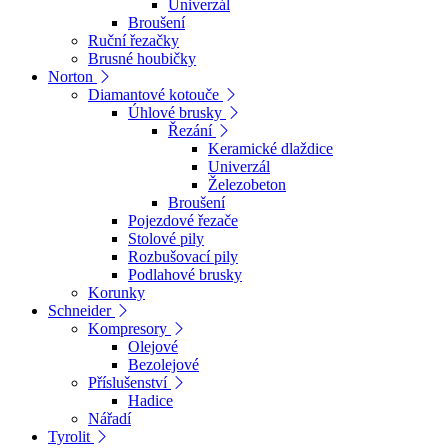
Univerzál
Broušení
Ruční řezačky
Brusné houbičky
Norton
Diamantové kotouče
Úhlové brusky
Řezání
Keramické dlaždice
Univerzál
Železobeton
Broušení
Pojezdové řezače
Stolové pily
Rozbušovací pily
Podlahové brusky
Korunky
Schneider
Kompresory
Olejové
Bezolejové
Příslušenství
Hadice
Nářadí
Tyrolit