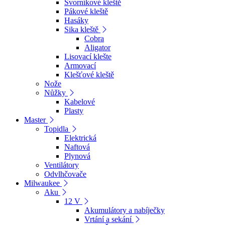
Svorníkové kleště
Pákové kleště
Hasáky
Sika kleště
Cobra
Aligator
Lisovací klešte
Armovací
Klešťové kleště
Nože
Nůžky
Kabelové
Plasty
Master
Topidla
Elektrická
Naftová
Plynová
Ventilátory
Odvlhčovače
Milwaukee
Aku
12 V
Akumulátory a nabíječky
Vrtání a sekání