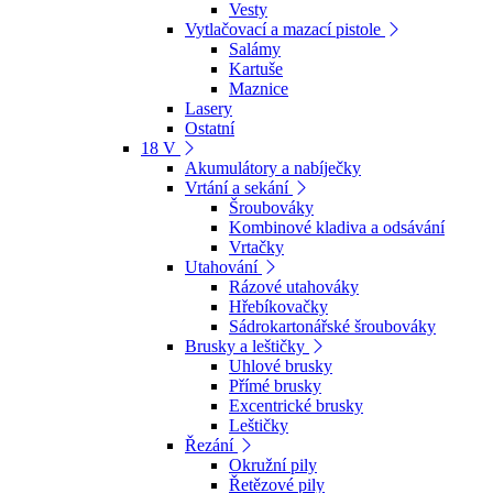
Vesty
Vytlačovací a mazací pistole
Salámy
Kartuše
Maznice
Lasery
Ostatní
18 V
Akumulátory a nabíječky
Vrtání a sekání
Šroubováky
Kombinové kladiva a odsávání
Vrtačky
Utahování
Rázové utahováky
Hřebíkovačky
Sádrokartonářské šroubováky
Brusky a leštičky
Uhlové brusky
Přímé brusky
Excentrické brusky
Leštičky
Řezání
Okružní pily
Řetězové pily