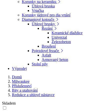
Korunky na keramiku
Úhlová bruska
Vrtačka
Korunky jádrové pro dia vrtání
Diamantové kotouče
Úhlové brusky
Řezání
Keramické dlaždice
Univerzal
Železobeton
Broušení
Pojezdové řezače
Asfalt
Armovaný beton
Stolní pily
Výprodej
Domů
Milwaukee
Příslušenství
Bity a utahování
Redukce a uhlové nástavce
Skladem