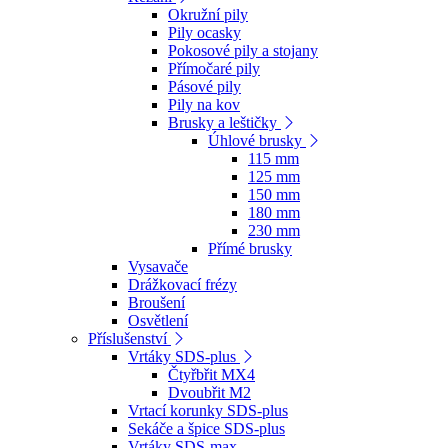
Okružní pily
Pily ocasky
Pokosové pily a stojany
Přímočaré pily
Pásové pily
Pily na kov
Brusky a leštičky
Úhlové brusky
115 mm
125 mm
150 mm
180 mm
230 mm
Přímé brusky
Vysavače
Drážkovací frézy
Broušení
Osvětlení
Příslušenství
Vrtáky SDS-plus
Čtyřbřit MX4
Dvoubřit M2
Vrtací korunky SDS-plus
Sekáče a špice SDS-plus
Vrtáky SDS-max