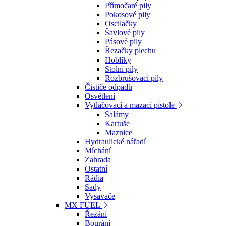
Přímočaré pily
Pokosové pily
Oscilačky
Šavlové pily
Pásové pily
Řezačky plechu
Hoblíky
Stolní pily
Rozbrušovací pily
Čističe odpadů
Osvětlení
Vytlačovací a mazací pistole
Salámy
Kartuše
Maznice
Hydraulické nářadí
Míchání
Zahrada
Ostatní
Rádia
Sady
Vysavače
MX FUEL
Řezání
Bourání