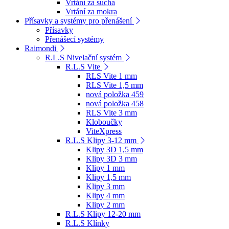
Vrtání za sucha
Vrtání za mokra
Přísavky a systémy pro přenášení
Přísavky
Přenášecí systémy
Raimondi
R.L.S Nivelační systém
R.L.S Vite
RLS Vite 1 mm
RLS Vite 1,5 mm
nová položka 459
nová položka 458
RLS Vite 3 mm
Kloboučky
ViteXpress
R.L.S Klipy 3-12 mm
Klipy 3D 1,5 mm
Klipy 3D 3 mm
Klipy 1 mm
Klipy 1,5 mm
Klipy 3 mm
Klipy 4 mm
Klipy 2 mm
R.L.S Klipy 12-20 mm
R.L.S Klínky