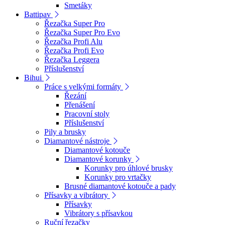
Smetáky
Battipav
Řezačka Super Pro
Řezačka Super Pro Evo
Řezačka Profi Alu
Řezačka Profi Evo
Řezačka Leggera
Příslušenství
Bihui
Práce s velkými formáty
Řezání
Přenášení
Pracovní stoly
Příslušenství
Pily a brusky
Diamantové nástroje
Diamantové kotouče
Diamantové korunky
Korunky pro úhlové brusky
Korunky pro vrtačky
Brusné diamantové kotouče a pady
Přísavky a vibrátory
Přísavky
Vibrátory s přísavkou
Ruční řezačky