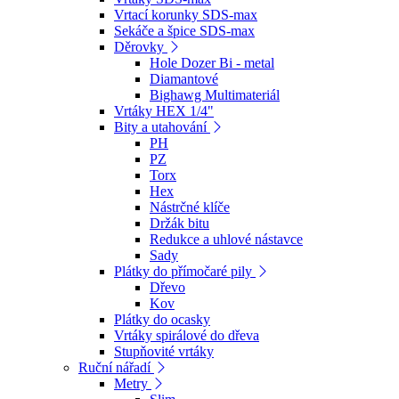
Vrtací korunky SDS-max
Sekáče a špice SDS-max
Děrovky
Hole Dozer Bi - metal
Diamantové
Bighawg Multimateriál
Vrtáky HEX 1/4"
Bity a utahování
PH
PZ
Torx
Hex
Nástrčné klíče
Držák bitu
Redukce a uhlové nástavce
Sady
Plátky do přímočaré pily
Dřevo
Kov
Plátky do ocasky
Vrtáky spirálové do dřeva
Stupňovité vrtáky
Ruční nářadí
Metry