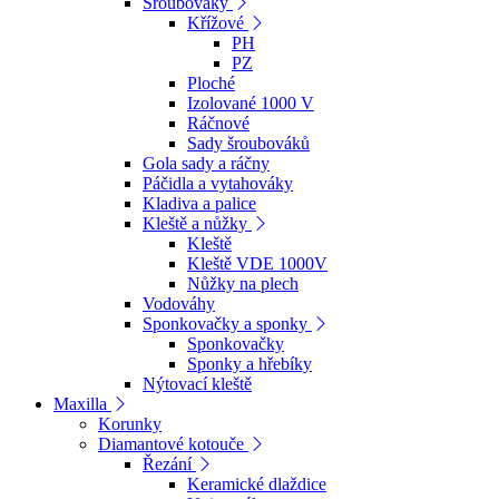
Šroubováky
Křížové
PH
PZ
Ploché
Izolované 1000 V
Ráčnové
Sady šroubováků
Gola sady a ráčny
Páčidla a vytahováky
Kladiva a palice
Kleště a nůžky
Kleště
Kleště VDE 1000V
Nůžky na plech
Vodováhy
Sponkovačky a sponky
Sponkovačky
Sponky a hřebíky
Nýtovací kleště
Maxilla
Korunky
Diamantové kotouče
Řezání
Keramické dlaždice