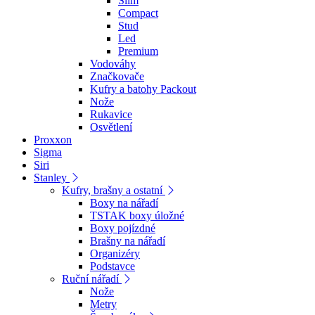
Slim
Compact
Stud
Led
Premium
Vodováhy
Značkovače
Kufry a batohy Packout
Nože
Rukavice
Osvětlení
Proxxon
Sigma
Siri
Stanley
Kufry, brašny a ostatní
Boxy na nářadí
TSTAK boxy úložné
Boxy pojízdné
Brašny na nářadí
Organizéry
Podstavce
Ruční nářadí
Nože
Metry