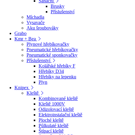
Sanační
Brusky
Příslušenství
Míchadla
Vysavače
Aku šroubováky
Grabo
Kmr + Bea
Plynové hřebíkovačky
Pneumatické hřebíkovačky
Pneumatické sponkovačky
Příslušenství
Kolářské hřebíky F
Hřebíky D34
Hřebíky na lepenku
Plyn
Knipex
Kleště
Kombinované kleště
Kleště 1000V
Odizolovací kleště
Elektroinstalační kleště
Ploché kleště
Půlkulaté kleště
Štípací kleště