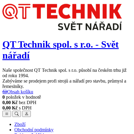
QT Technik spol. s r.o. - Svět
nářadí
Naše společnost QT Technik spol. s r.o. působí na českém trhu již
od roku 1994.
Zabýváme se prodejem profi strojů a nářadí pro stavbu, průmysl a
řemeslníky.
Obsah košíku
0
položek v hodnotě
0,00 Kč
bez DPH
0,00 Kč
s DPH
Zboží
Obchodní podmínky