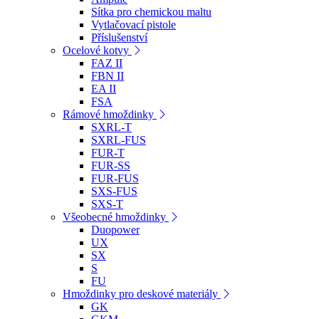
Sítka pro chemickou maltu
Vytlačovací pistole
Příslušenství
Ocelové kotvy
FAZ II
FBN II
EA II
FSA
Rámové hmoždinky
SXRL-T
SXRL-FUS
FUR-T
FUR-SS
FUR-FUS
SXS-FUS
SXS-T
Všeobecné hmoždinky
Duopower
UX
SX
S
FU
Hmoždinky pro deskové materiály
GK