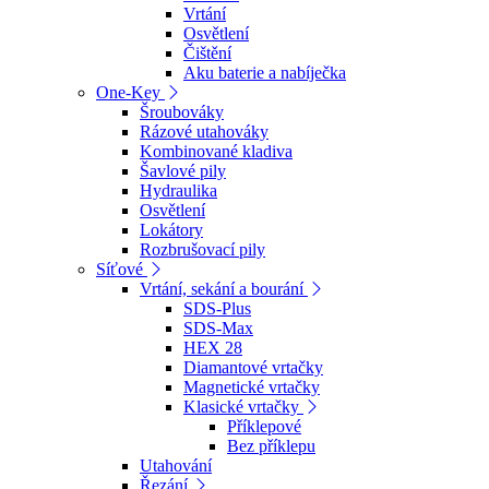
Vrtání
Osvětlení
Čištění
Aku baterie a nabíječka
One-Key
Šroubováky
Rázové utahováky
Kombinované kladiva
Šavlové pily
Hydraulika
Osvětlení
Lokátory
Rozbrušovací pily
Síťové
Vrtání, sekání a bourání
SDS-Plus
SDS-Max
HEX 28
Diamantové vrtačky
Magnetické vrtačky
Klasické vrtačky
Příklepové
Bez příklepu
Utahování
Řezání