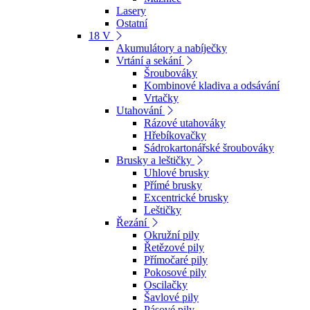
Lasery
Ostatní
18 V
Akumulátory a nabíječky
Vrtání a sekání
Šroubováky
Kombinové kladiva a odsávání
Vrtačky
Utahování
Rázové utahováky
Hřebíkovačky
Sádrokartonářské šroubováky
Brusky a leštičky
Uhlové brusky
Přímé brusky
Excentrické brusky
Leštičky
Řezání
Okružní pily
Řetězové pily
Přímočaré pily
Pokosové pily
Oscilačky
Šavlové pily
Pásové pily