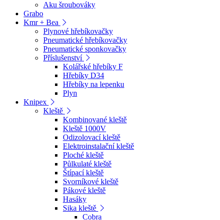
Aku šroubováky
Grabo
Kmr + Bea
Plynové hřebíkovačky
Pneumatické hřebíkovačky
Pneumatické sponkovačky
Příslušenství
Kolářské hřebíky F
Hřebíky D34
Hřebíky na lepenku
Plyn
Knipex
Kleště
Kombinované kleště
Kleště 1000V
Odizolovací kleště
Elektroinstalační kleště
Ploché kleště
Půlkulaté kleště
Štípací kleště
Svorníkové kleště
Pákové kleště
Hasáky
Sika kleště
Cobra