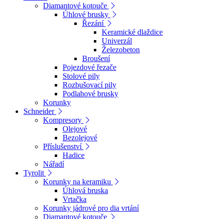
Diamantové kotouče
Úhlové brusky
Řezání
Keramické dlaždice
Univerzál
Železobeton
Broušení
Pojezdové řezače
Stolové pily
Rozbušovací pily
Podlahové brusky
Korunky
Schneider
Kompresory
Olejové
Bezolejové
Příslušenství
Hadice
Nářadí
Tyrolit
Korunky na keramiku
Úhlová bruska
Vrtačka
Korunky jádrové pro dia vrtání
Diamantové kotouče