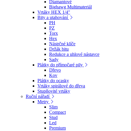
Diamantové
Bighawg Multimateriál
Vrtáky HEX 1/4"
Bity a utahování
PH
PZ
Torx
Hex
Nástrčné klíče
Držák bitu
Redukce a uhlové nástavce
Sady
Plátky do přímočaré pily
Dřevo
Kov
Plátky do ocasky
Vrtáky spirálové do dřeva
Stupňovité vrtáky
Ruční nářadí
Metry
Slim
Compact
Stud
Led
Premium