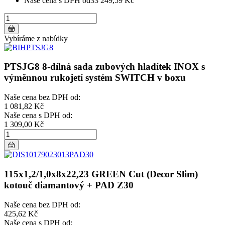
Naše cena s DPH od
33 249,59 Kč
Vybíráme z nabídky
PTSJG8 8-dílná sada zubových hladítek INOX s
výměnnou rukojetí systém SWITCH v boxu
Naše cena bez DPH od:
1 081,82 Kč
Naše cena s DPH od:
1 309,00 Kč
115x1,2/1,0x8x22,23 GREEN Cut (Decor Slim)
kotouč diamantový + PAD Z30
Naše cena bez DPH od:
425,62 Kč
Naše cena s DPH od: