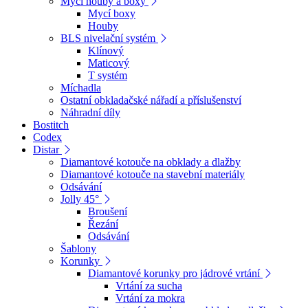
Mycí houby a boxy
Mycí boxy
Houby
BLS nivelační systém
Klínový
Maticový
T systém
Míchadla
Ostatní obkladačské nářadí a příslušenství
Náhradní díly
Bostitch
Codex
Distar
Diamantové kotouče na obklady a dlažby
Diamantové kotouče na stavební materiály
Odsávání
Jolly 45°
Broušení
Řezání
Odsávání
Šablony
Korunky
Diamantové korunky pro jádrové vrtání
Vrtání za sucha
Vrtání za mokra