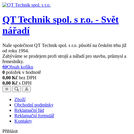
QT Technik spol. s r.o. - Svět
nářadí
Naše společnost QT Technik spol. s r.o. působí na českém trhu již
od roku 1994.
Zabýváme se prodejem profi strojů a nářadí pro stavbu, průmysl a
řemeslníky.
Obsah košíku
0
položek v hodnotě
0,00 Kč
bez DPH
0,00 Kč
s DPH
Zboží
Obchodní podmínky
Reklamační řád
Reklamační formulář
Kontakty
Přihlásit