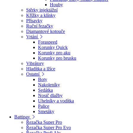
Houby
Stěrky injektážní
Křížky a klínky
Přísavky
Ruční řezačky
Diamantové kotouče
Vrtání
Foraspeed
Korunky Quick
Korunky pro aku
Korunky pro brusku
Vibrátory
Hladítka a lžíce
Ostatní
Boty
Nakoleníky
Sedátka
Nosič dlažby
Uhelníky a vodítka
Palice
Smetáky
Battipav
Řezačka Super Pro
Řezačka Super Pro Evo
Řezačka Profi Alu