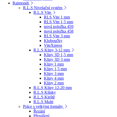
Raimondi
R.L.S Nivelační systém
R.L.S Vite
RLS Vite 1 mm
RLS Vite 1,5 mm
nová položka 459
nová položka 458
RLS Vite 3 mm
Kloboučky
ViteXpress
R.L.S Klipy 3-12 mm
Klipy 3D 1,5 mm
Klipy 3D 3 mm
Klipy 1 mm
Klipy 1,5 mm
Klipy 3 mm
Klipy 4 mm
Klipy 2 mm
R.L.S Klipy 12-20 mm
R.L.S Klínky
R.L.S Kleště
R.L.S Multi
Práce s velkými formáty
Řezání
Přenášení