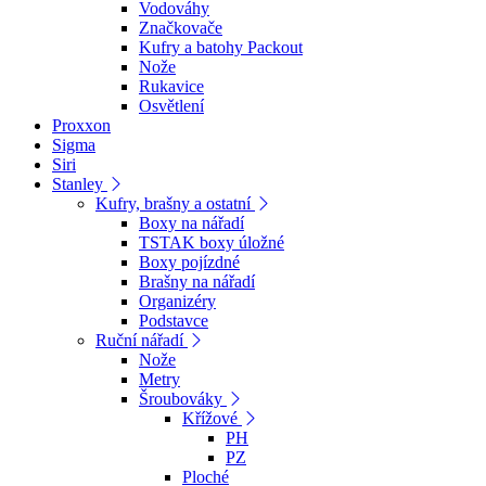
Vodováhy
Značkovače
Kufry a batohy Packout
Nože
Rukavice
Osvětlení
Proxxon
Sigma
Siri
Stanley
Kufry, brašny a ostatní
Boxy na nářadí
TSTAK boxy úložné
Boxy pojízdné
Brašny na nářadí
Organizéry
Podstavce
Ruční nářadí
Nože
Metry
Šroubováky
Křížové
PH
PZ
Ploché