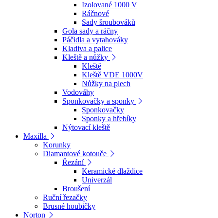
Izolované 1000 V
Ráčnové
Sady šroubováků
Gola sady a ráčny
Páčidla a vytahováky
Kladiva a palice
Kleště a nůžky
Kleště
Kleště VDE 1000V
Nůžky na plech
Vodováhy
Sponkovačky a sponky
Sponkovačky
Sponky a hřebíky
Nýtovací kleště
Maxilla
Korunky
Diamantové kotouče
Řezání
Keramické dlaždice
Univerzál
Broušení
Ruční řezačky
Brusné houbičky
Norton