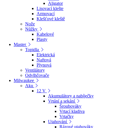
Aligator
Lisovací klešte
Armovací
Klešťové kleště
Nože
Nůžky
Kabelové
Plasty
Master
Topidla
Elektrická
Naftová
Plynová
Ventilátory
Odvlhčovače
Milwaukee
Aku
12 V
Akumulátory a nabíječky
Vrtání a sekání
Šroubováky
Vrtací kladiva
Vrtačky
Utahování
Rázové utahováky