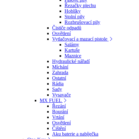
Řezačky plechu
Hoblíky
Stolní pily
Rozbrušovací pily
Čističe odpadů
Osvětlení
Vytlačovací a mazací pistole
Salámy
Kartuše
Maznice
Hydraulické nářadí
Míchání
Zahrada
Ostatní
Rádia
Sady
Vysavače
MX FUEL
Řezání
Bourání
Vrtání
Osvětlení
Čištění
Aku baterie a nabíječka