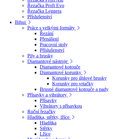
Řezačka Profi Evo
Řezačka Leggera
Příslušenství
Bihui
Práce s velkými formáty
Řezání
Přenášení
Pracovní stoly
Příslušenství
Pily a brusky
Diamantové nástroje
Diamantové kotouče
Diamantové korunky
Korunky pro úhlové brusky
Korunky pro vrtačky
Brusné diamantové kotouče a pady
Přísavky a vibrátory
Přísavky
Vibrátory s přísavkou
Ruční řezačky
Hladítka, stěrky, lžíce
Hladítka
Stěrky
Lžíce