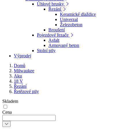
Úhlové brusky
Řezání
Keramické dlaždice
Univerzal
Železobeton
Broušení
Pojezdové řezače
Asfalt
Armovaný beton
Stolní pily
Výprodej
Domů
Milwaukee
Aku
18 V
Řezání
Řetězové pily
Skladem
Cena