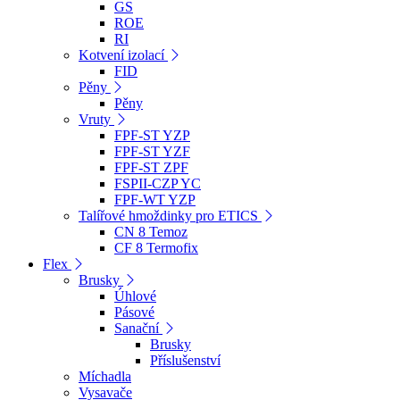
GS
ROE
RI
Kotvení izolací
FID
Pěny
Pěny
Vruty
FPF-ST YZP
FPF-ST YZF
FPF-ST ZPF
FSPII-CZP YC
FPF-WT YZP
Talířové hmoždinky pro ETICS
CN 8 Temoz
CF 8 Termofix
Flex
Brusky
Úhlové
Pásové
Sanační
Brusky
Příslušenství
Míchadla
Vysavače