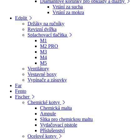
Diamantové korunky pro obklady a dlažby
Vrtání za sucha
Vrtání za mokra
Edplit
Držáky na ručníky
Revizní dvířka
Splachovací tlačítka
M1
M2 PRO
M3
M4
M5
Ventilátory
Vestavné boxy
Vypínače a zásuvky
Far
Fento
Fischer
Chemické kotvy
Chemická malta
Ampule
Sítka pro chemickou maltu
Vytlačovací pistole
Příslušenství
Ocelové kotvy