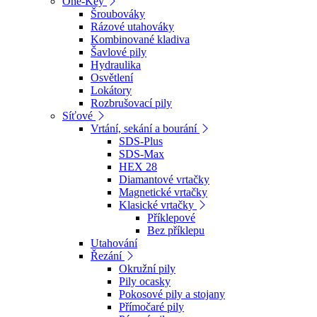
One-Key
Šroubováky
Rázové utahováky
Kombinované kladiva
Šavlové pily
Hydraulika
Osvětlení
Lokátory
Rozbrušovací pily
Síťové
Vrtání, sekání a bourání
SDS-Plus
SDS-Max
HEX 28
Diamantové vrtačky
Magnetické vrtačky
Klasické vrtačky
Příklepové
Bez příklepu
Utahování
Řezání
Okružní pily
Pily ocasky
Pokosové pily a stojany
Přímočaré pily