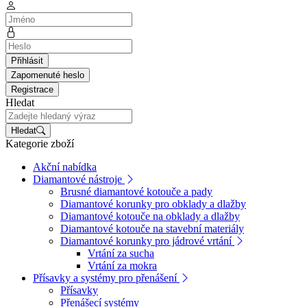
Přihlásit
Zapomenuté heslo
Registrace
Hledat
Hledat
Kategorie zboží
Akční nabídka
Diamantové nástroje
Brusné diamantové kotouče a pady
Diamantové korunky pro obklady a dlažby
Diamantové kotouče na obklady a dlažby
Diamantové kotouče na stavební materiály
Diamantové korunky pro jádrové vrtání
Vrtání za sucha
Vrtání za mokra
Přísavky a systémy pro přenášení
Přísavky
Přenášecí systémy