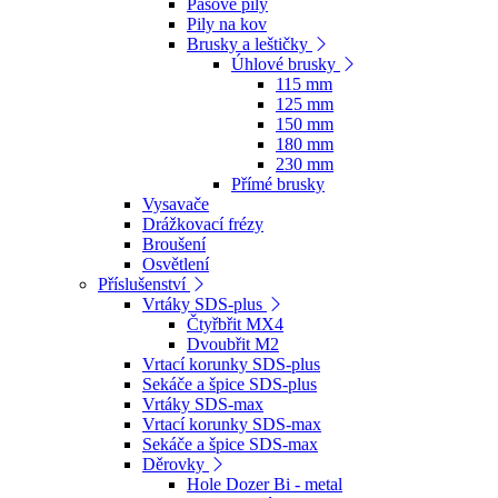
Pásové pily
Pily na kov
Brusky a leštičky
Úhlové brusky
115 mm
125 mm
150 mm
180 mm
230 mm
Přímé brusky
Vysavače
Drážkovací frézy
Broušení
Osvětlení
Příslušenství
Vrtáky SDS-plus
Čtyřbřit MX4
Dvoubřit M2
Vrtací korunky SDS-plus
Sekáče a špice SDS-plus
Vrtáky SDS-max
Vrtací korunky SDS-max
Sekáče a špice SDS-max
Děrovky
Hole Dozer Bi - metal