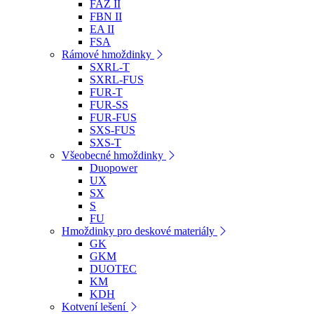
FAZ II
FBN II
EA II
FSA
Rámové hmoždinky
SXRL-T
SXRL-FUS
FUR-T
FUR-SS
FUR-FUS
SXS-FUS
SXS-T
Všeobecné hmoždinky
Duopower
UX
SX
S
FU
Hmoždinky pro deskové materiály
GK
GKM
DUOTEC
KM
KDH
Kotvení lešení