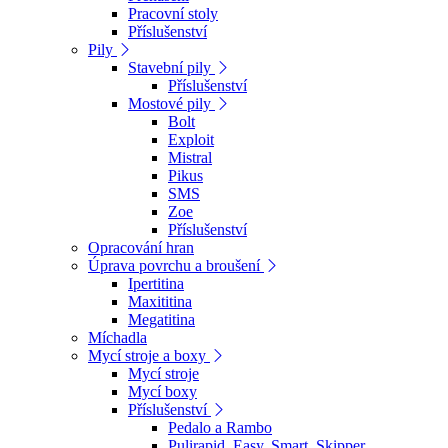
Pracovní stoly
Příslušenství
Pily
Stavební pily
Příslušenství
Mostové pily
Bolt
Exploit
Mistral
Pikus
SMS
Zoe
Příslušenství
Opracování hran
Úprava povrchu a broušení
Ipertitina
Maxititina
Megatitina
Míchadla
Mycí stroje a boxy
Mycí stroje
Mycí boxy
Příslušenství
Pedalo a Rambo
Pulirapid, Easy, Smart, Skipper