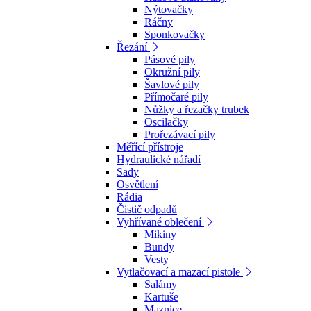
Nýtovačky
Ráčny
Sponkovačky
Řezání
Pásové pily
Okružní pily
Šavlové pily
Přímočaré pily
Nůžky a řezačky trubek
Oscilačky
Prořezávací pily
Měřící přístroje
Hydraulické nářadí
Sady
Osvětlení
Rádia
Čistič odpadů
Vyhřívané oblečení
Mikiny
Bundy
Vesty
Vytlačovací a mazací pistole
Salámy
Kartuše
Maznice