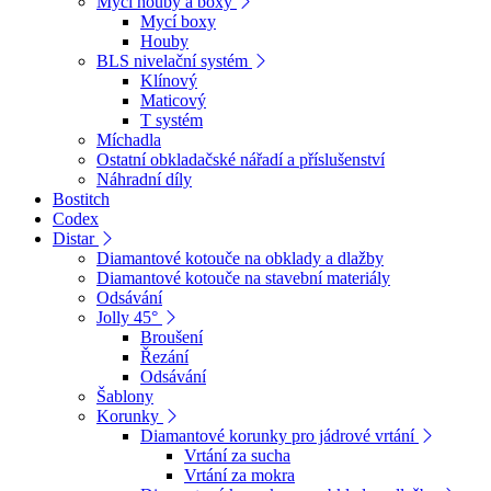
Mycí houby a boxy
Mycí boxy
Houby
BLS nivelační systém
Klínový
Maticový
T systém
Míchadla
Ostatní obkladačské nářadí a příslušenství
Náhradní díly
Bostitch
Codex
Distar
Diamantové kotouče na obklady a dlažby
Diamantové kotouče na stavební materiály
Odsávání
Jolly 45°
Broušení
Řezání
Odsávání
Šablony
Korunky
Diamantové korunky pro jádrové vrtání
Vrtání za sucha
Vrtání za mokra