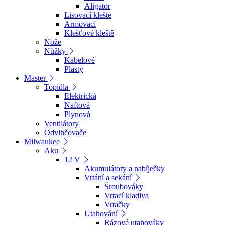
Aligator
Lisovací klešte
Armovací
Klešťové kleště
Nože
Nůžky
Kabelové
Plasty
Master
Topidla
Elektrická
Naftová
Plynová
Ventilátory
Odvlhčovače
Milwaukee
Aku
12 V
Akumulátory a nabíječky
Vrtání a sekání
Šroubováky
Vrtací kladiva
Vrtačky
Utahování
Rázové utahováky