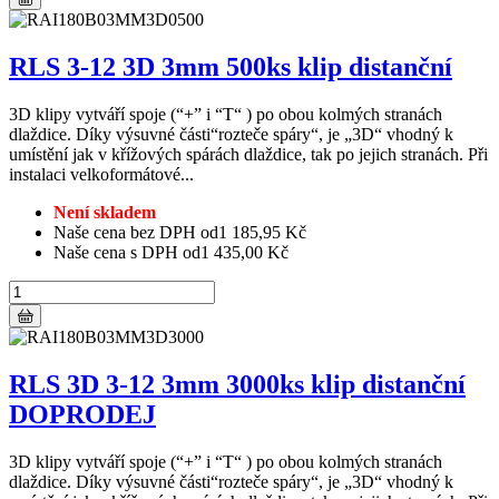
RLS 3-12 3D 3mm 500ks klip distanční
3D klipy vytváří spoje (“+” i “T“ ) po obou kolmých stranách
dlaždice. Díky výsuvné části“rozteče spáry“, je „3D“ vhodný k
umístění jak v křížových spárách dlaždice, tak po jejich stranách. Při
instalaci velkoformátové...
Není skladem
Naše cena bez DPH od
1 185,95 Kč
Naše cena s DPH od
1 435,00 Kč
RLS 3D 3-12 3mm 3000ks klip distanční
DOPRODEJ
3D klipy vytváří spoje (“+” i “T“ ) po obou kolmých stranách
dlaždice. Díky výsuvné části“rozteče spáry“, je „3D“ vhodný k