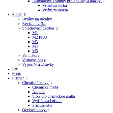
Diamantové korunky pro obklady a dlažby
Vrtání za sucha
Vrtání za mokra
Edplit
Držáky na ručníky
Revizní dvířka
Splachovací tlačítka
M1
M2 PRO
M3
M4
M5
Ventilátory
Vestavné boxy
Vypínače a zásuvky
Far
Fento
Fischer
Chemické kotvy
Chemická malta
Ampule
Sítka pro chemickou maltu
Vytlačovací pistole
Příslušenství
Ocelové kotvy