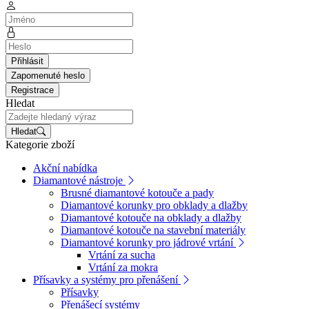
Přihlásit
Zapomenuté heslo
Registrace
Hledat
Hledat
Kategorie zboží
Akční nabídka
Diamantové nástroje
Brusné diamantové kotouče a pady
Diamantové korunky pro obklady a dlažby
Diamantové kotouče na obklady a dlažby
Diamantové kotouče na stavební materiály
Diamantové korunky pro jádrové vrtání
Vrtání za sucha
Vrtání za mokra
Přísavky a systémy pro přenášení
Přísavky
Přenášecí systémy