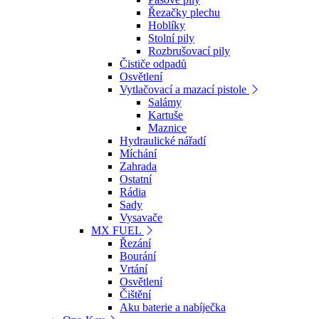
Řezačky plechu
Hoblíky
Stolní pily
Rozbrušovací pily
Čističe odpadů
Osvětlení
Vytlačovací a mazací pistole
Salámy
Kartuše
Maznice
Hydraulické nářadí
Míchání
Zahrada
Ostatní
Rádia
Sady
Vysavače
MX FUEL
Řezání
Bourání
Vrtání
Osvětlení
Čištění
Aku baterie a nabíječka