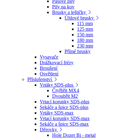
Pásové pily
Pily na kov
Brusky a leštičky
Úhlové brusky
115 mm
125 mm
150 mm
180 mm
230 mm
Přímé brusky
Vysavače
Drážkovací frézy
Broušení
Osvětlení
Příslušenství
Vrtáky SDS-plus
Čtyřbřit MX4
Dvoubřit M2
Vrtací korunky SDS-plus
Sekáče a špice SDS-plus
Vrtáky SDS-max
Vrtací korunky SDS-max
Sekáče a špice SDS-max
Děrovky
Hole Dozer Bi - metal