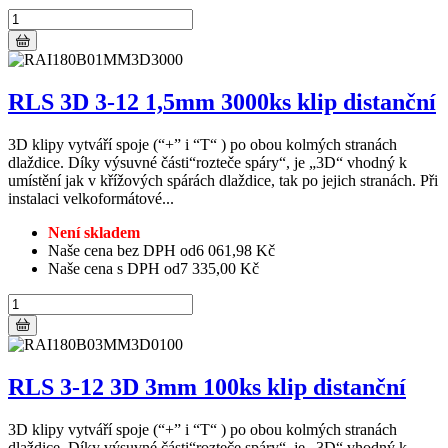
RLS 3D 3-12 1,5mm 3000ks klip distanční
3D klipy vytváří spoje (“+” i “T“ ) po obou kolmých stranách
dlaždice. Díky výsuvné části“rozteče spáry“, je „3D“ vhodný k
umístění jak v křížových spárách dlaždice, tak po jejich stranách. Při
instalaci velkoformátové...
Není skladem
Naše cena bez DPH od
6 061,98 Kč
Naše cena s DPH od
7 335,00 Kč
RLS 3-12 3D 3mm 100ks klip distanční
3D klipy vytváří spoje (“+” i “T“ ) po obou kolmých stranách
dlaždice. Díky výsuvné části“rozteče spáry“, je „3D“ vhodný k