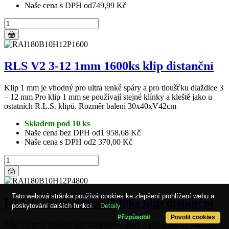
Naše cena s DPH od
749,99 Kč
RLS V2 3-12 1mm 1600ks klip distanční
Klip 1 mm je vhodný pro ultra tenké spáry a pro tloušťku dlaždice 3
– 12 mm Pro klip 1 mm se používají stejné klínky a kleště jako u
ostatních R.L.S. klipů. Rozměr balení 30x40xV42cm
Skladem pod 10 ks
Naše cena bez DPH od
1 958,68 Kč
Naše cena s DPH od
2 370,00 Kč
Tato webová stránka používá cookies ke zlepšení prohlížení webu a
RLS V2 3-12 1mm 4800ks klip distanční
poskytování dalších funkcí.
Detaily
Přizpůsobit
Povolit cookies
Klip 1 mm je vhodný pro ultra tenké spáry a pro tloušťku dlaždice 3