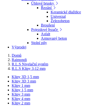
Úhlové brusky
Řezání
Keramické dlaždice
Univerzal
Železobeton
Broušení
Pojezdové řezače
Asfalt
Armovaný beton
Stolní pily
Výprodej
Domů
Raimondi
R.L.S Nivelační systém
R.L.S Klipy 3-12 mm
Klipy 3D 1,5 mm
Klipy 3D 3 mm
Klipy 1 mm
Klipy 1,5 mm
Klipy 3 mm
Klipy 4 mm
Klipy 2 mm