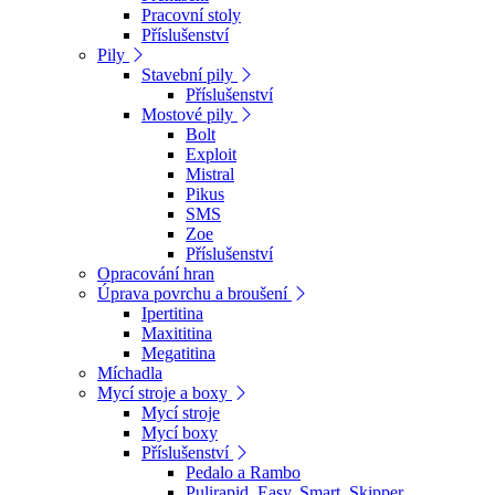
Pracovní stoly
Příslušenství
Pily
Stavební pily
Příslušenství
Mostové pily
Bolt
Exploit
Mistral
Pikus
SMS
Zoe
Příslušenství
Opracování hran
Úprava povrchu a broušení
Ipertitina
Maxititina
Megatitina
Míchadla
Mycí stroje a boxy
Mycí stroje
Mycí boxy
Příslušenství
Pedalo a Rambo
Pulirapid, Easy, Smart, Skipper