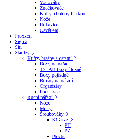
Vodováhy
Značkovače
Kufry a batohy Packout
Nože
Rukavice
Osvětlení
Proxxon
Sigma
Siri
Stanley
Kufry, brašny a ostatní
Boxy na nářadí
TSTAK boxy úložné
Boxy pojízdné
Brašny na nářadí
Organizéry
Podstavce
Ruční nářadí
Nože
Metry
Šroubováky
Křížové
PH
PZ
Ploché