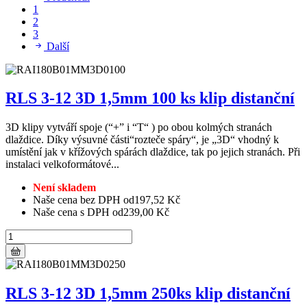
1
2
3
Další
RLS 3-12 3D 1,5mm 100 ks klip distanční
3D klipy vytváří spoje (“+” i “T“ ) po obou kolmých stranách
dlaždice. Díky výsuvné části“rozteče spáry“, je „3D“ vhodný k
umístění jak v křížových spárách dlaždice, tak po jejich stranách. Při
instalaci velkoformátové...
Není skladem
Naše cena bez DPH od
197,52 Kč
Naše cena s DPH od
239,00 Kč
RLS 3-12 3D 1,5mm 250ks klip distanční