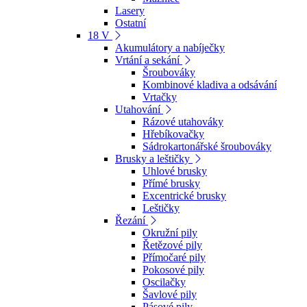
Lasery
Ostatní
18 V
Akumulátory a nabíječky
Vrtání a sekání
Šroubováky
Kombinové kladiva a odsávání
Vrtačky
Utahování
Rázové utahováky
Hřebíkovačky
Sádrokartonářské šroubováky
Brusky a leštičky
Uhlové brusky
Přímé brusky
Excentrické brusky
Leštičky
Řezání
Okružní pily
Řetězové pily
Přímočaré pily
Pokosové pily
Oscilačky
Šavlové pily
Pásové pily