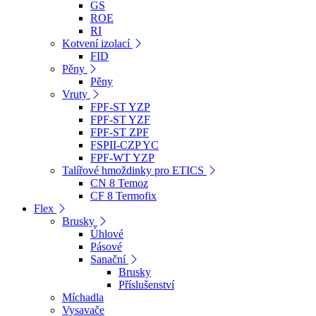
GS
ROE
RI
Kotvení izolací
FID
Pěny
Pěny
Vruty
FPF-ST YZP
FPF-ST YZF
FPF-ST ZPF
FSPII-CZP YC
FPF-WT YZP
Talířové hmoždinky pro ETICS
CN 8 Temoz
CF 8 Termofix
Flex
Brusky
Úhlové
Pásové
Sanační
Brusky
Příslušenství
Míchadla
Vysavače