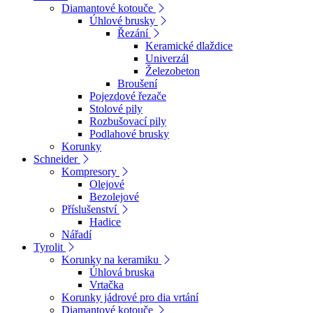
Diamantové kotouče
Úhlové brusky
Řezání
Keramické dlaždice
Univerzál
Železobeton
Broušení
Pojezdové řezače
Stolové pily
Rozbušovací pily
Podlahové brusky
Korunky
Schneider
Kompresory
Olejové
Bezolejové
Příslušenství
Hadice
Nářadí
Tyrolit
Korunky na keramiku
Úhlová bruska
Vrtačka
Korunky jádrové pro dia vrtání
Diamantové kotouče