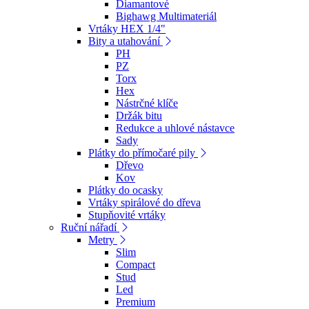
Diamantové
Bighawg Multimateriál
Vrtáky HEX 1/4"
Bity a utahování
PH
PZ
Torx
Hex
Nástrčné klíče
Držák bitu
Redukce a uhlové nástavce
Sady
Plátky do přímočaré pily
Dřevo
Kov
Plátky do ocasky
Vrtáky spirálové do dřeva
Stupňovité vrtáky
Ruční nářadí
Metry
Slim
Compact
Stud
Led
Premium