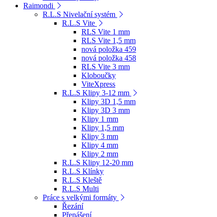
Raimondi
R.L.S Nivelační systém
R.L.S Vite
RLS Vite 1 mm
RLS Vite 1,5 mm
nová položka 459
nová položka 458
RLS Vite 3 mm
Kloboučky
ViteXpress
R.L.S Klipy 3-12 mm
Klipy 3D 1,5 mm
Klipy 3D 3 mm
Klipy 1 mm
Klipy 1,5 mm
Klipy 3 mm
Klipy 4 mm
Klipy 2 mm
R.L.S Klipy 12-20 mm
R.L.S Klínky
R.L.S Kleště
R.L.S Multi
Práce s velkými formáty
Řezání
Přenášení