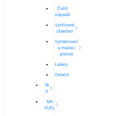
Čistič
odpadů
Vyhřívané
oblečení
Vytlačovací
a mazací
pistole
Lasery
Ostatní
18
V
MX
FUEL