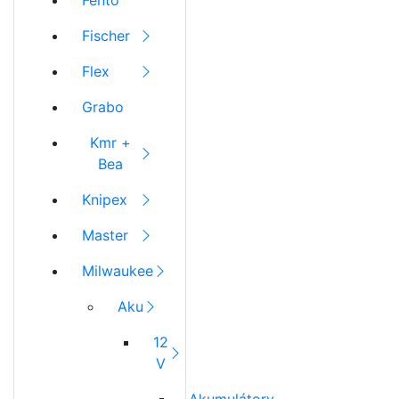
Fento
Fischer
Flex
Grabo
Kmr +
Bea
Knipex
Master
Milwaukee
Aku
12
V