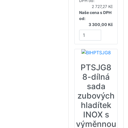
DPH od:
2 727,27 Kč
Naše cena s DPH
od:
3 300,00 Kč
PTSJG8
8-dílná
sada
zubových
hladítek
INOX s
výměnnou