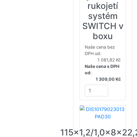
rukojetí
systém
SWITCH v
boxu
Naše cena bez
DPH od:
1 081,82 Kč
Naše cena s DPH
od:
1 309,00 Kč
115x1,2/1,0x8x22,