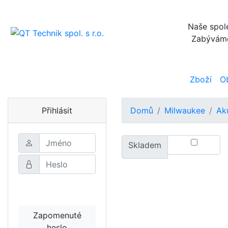
Naše spole
Zabýváme 
Zboží
O
Přihlásit
Domů
Milwaukee
Ak
Skladem
Přihlásit
Zapomenuté
heslo