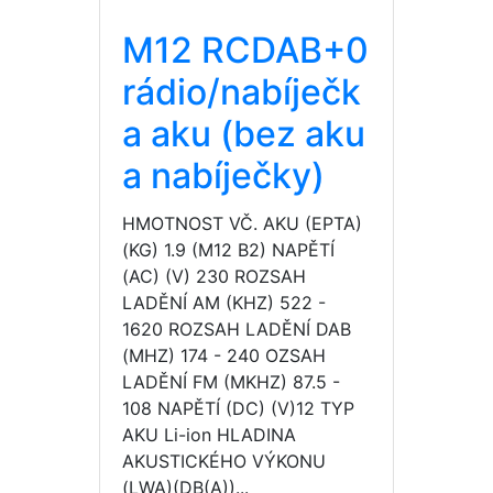
M12 RCDAB+0
rádio/nabíječk
a aku (bez aku
a nabíječky)
HMOTNOST VČ. AKU (EPTA)
(KG) 1.9 (M12 B2) NAPĚTÍ
(AC) (V) 230 ROZSAH
LADĚNÍ AM (KHZ) 522 -
1620 ROZSAH LADĚNÍ DAB
(MHZ) 174 - 240 OZSAH
LADĚNÍ FM (MKHZ) 87.5 -
108 NAPĚTÍ (DC) (V)12 TYP
AKU Li-ion HLADINA
AKUSTICKÉHO VÝKONU
(LWA)(DB(A))...