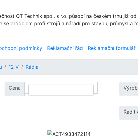
čnost QT Technik spol. s r.o. působí na českém trhu již od
se prodejem profi strojů a nářadí pro stavbu, průmysl a ř
bchodní podmínky
Reklamační řád
Reklamační formulář
u
12 V
Rádia
Cena
Výrob
Řadit 