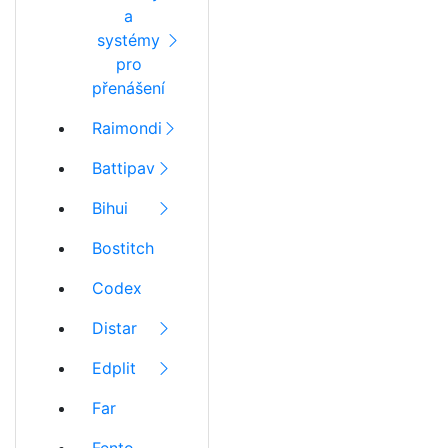
a
systémy
pro
přenášení
Raimondi
Battipav
Bihui
Bostitch
Codex
Distar
Edplit
Far