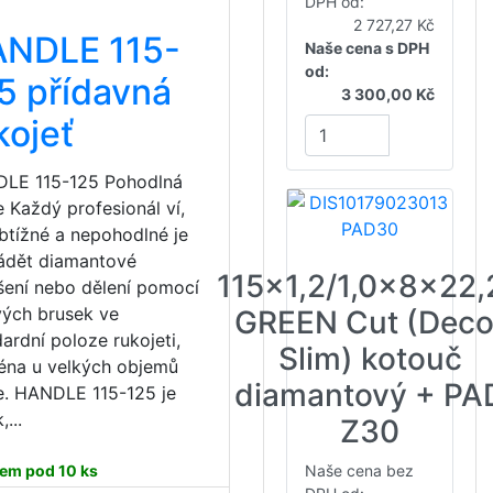
DPH od:
2 727,27 Kč
NDLE 115-
Naše cena s DPH
od:
5 přídavná
3 300,00 Kč
kojeť
LE 115-125 Pohodlná
 Každý profesionál ví,
obtížné a nepohodlné je
ádět diamantové
115x1,2/1,0x8x22,
šení nebo dělení pomocí
vých brusek ve
GREEN Cut (Deco
ardní poloze rukojeti,
Slim) kotouč
éna u velkých objemů
diamantový + PA
e. HANDLE 115-125 je
,...
Z30
em pod 10 ks
Naše cena bez