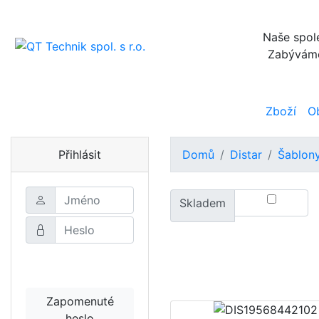
Naše spole
Zabýváme 
Zboží
O
Přihlásit
Domů
Distar
Šablon
Skladem
Přihlásit
Zapomenuté
heslo