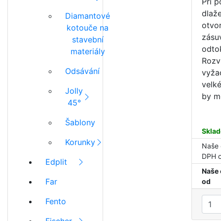
Při 
dlaže
Diamantové
otvor
kotouče na
zásu
stavební
odto
materiály
Rozv
Odsávání
vyža
velk
Jolly
by mo
45°
Šablony
Sklad
Korunky
Naše 
DPH 
Edplit
Naše 
Far
od
Fento