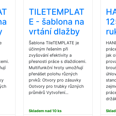
AT
TILETEMPLAT
HA
na
E - šablona na
12
y
vrtání dlažby
ru
e
Šablona TileTEMPLATE je
HAND
účinným řešením při
práce
zvyšování efektivity a
jak 
cemi.
přesnosti práce s dlaždicemi.
prov
ují
Multifunkční hroty umožňují
brou
h
přenášet polohu různých
úhlo
ky
prvků: Otvory pro zásuvky
stand
ých
Ootvory pro trubky různých
zejm
průměrů Vytvoření...
prác
držák
Skladem nad 10 ks
Sklad