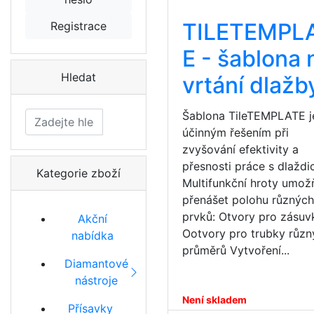
TILETEMPL
Registrace
E - šablona 
Hledat
vrtání dlažb
Šablona TileTEMPLATE j
Hledat
účinným řešením při
zvyšování efektivity a
přesnosti práce s dlaždi
Kategorie zboží
Multifunkční hroty umožň
přenášet polohu různýc
prvků: Otvory pro zásuv
Akční
Ootvory pro trubky různ
nabídka
průměrů Vytvoření...
Diamantové
nástroje
Není skladem
Přísavky