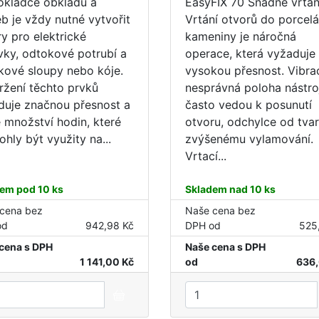
pokládce obkladů a
EasyFIX 70 Snadné vrtán
b je vždy nutné vytvořit
Vrtání otvorů do porcel
y pro elektrické
kameniny je náročná
vky, odtokové potrubí a
operace, která vyžaduje
kové sloupy nebo kóje.
vysokou přesnost. Vibra
ržení těchto prvků
nesprávná poloha nástro
duje značnou přesnost a
často vedou k posunutí
é množství hodin, které
otvoru, odchylce od tvar
hly být využity na...
zvýšenému vylamování.
Vrtací...
em pod 10 ks
Skladem nad 10 ks
cena bez
Naše cena bez
od
942,98 Kč
DPH od
525
cena s DPH
Naše cena s DPH
1 141,00 Kč
od
636,