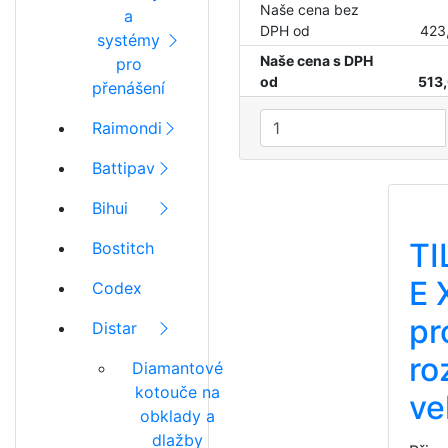
Naše cena bez
a
DPH od
423
systémy
Naše cena s DPH
pro
od
513
přenášení
Raimondi
Battipav
Bihui
T
Bostitch
E 
Codex
pr
Distar
ro
Diamantové
kotouče na
ve
obklady a
dlažby