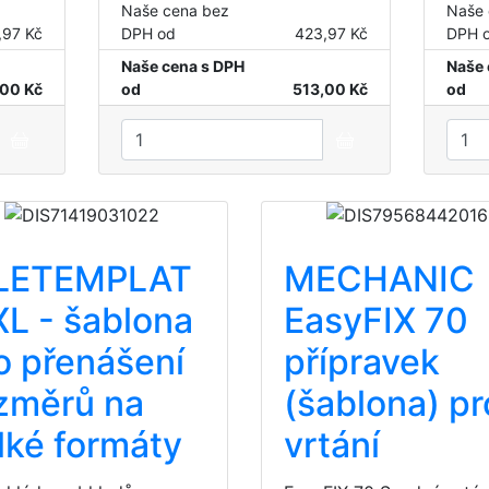
Naše cena bez
Naše 
,97 Kč
DPH od
423,97 Kč
DPH 
Naše cena s DPH
Naše 
,00 Kč
od
513,00 Kč
od
ILETEMPLAT
MECHANIC
XL - šablona
EasyFIX 70
o přenášení
přípravek
změrů na
(šablona) pr
lké formáty
vrtání