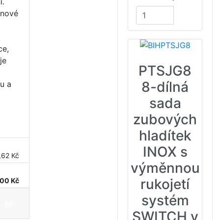
í.
ánové
ce,
je
PTSJG8
8-dílná
u a
sada
zubových
hladítek
INOX s
,62 Kč
výměnnou
rukojetí
00 Kč
systém
SWITCH v