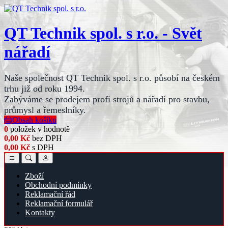
QT Technik spol. s r.o. - Svět
nářadí
Naše společnost QT Technik spol. s r.o. působí na českém
trhu již od roku 1994.
Zabýváme se prodejem profi strojů a nářadí pro stavbu,
průmysl a řemeslníky.
Obsah košíku
0
položek v hodnotě
0,00 Kč
bez DPH
0,00 Kč
s DPH
Zboží
Obchodní podmínky
Reklamační řád
Reklamační formulář
Kontakty