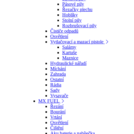
Pásové pily
Řezačky plechu
Hoblíky
Stolní pily
Rozbrušovací pily
Čističe odpadů
Osvětlení
Vytlačovací a mazací pistole
Salámy
Kartuše
Maznice
Hydraulické nářadí
Míchání
Zahrada
Ostatní
Rádia
Sady
Vysavače
MX FUEL
Řezání
Bourání
Vrtání
Osvětlení
Čištění
Aku baterie a nabíječka