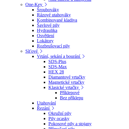
One-Key
Šroubováky
Rázové utahováky
Kombinované kladiva
Šavlové pily
Hydraulika
Osvětlení
Lokátory
Rozbrušovací pily
Síťové
Vrtání, sekání a bourání
SDS-Plus
SDS-Max
HEX 28
Diamantové vrtačky
Magnetické vrtačky
Klasické vrtačky
Příklepové
Bez příklepu
Utahování
Řezání
Okružní pily
Pily ocasky
Pokosové pily a stojany
Přímočaré pily