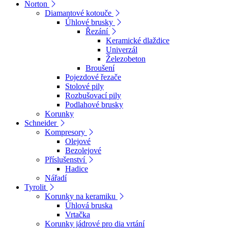
Norton
Diamantové kotouče
Úhlové brusky
Řezání
Keramické dlaždice
Univerzál
Železobeton
Broušení
Pojezdové řezače
Stolové pily
Rozbušovací pily
Podlahové brusky
Korunky
Schneider
Kompresory
Olejové
Bezolejové
Příslušenství
Hadice
Nářadí
Tyrolit
Korunky na keramiku
Úhlová bruska
Vrtačka
Korunky jádrové pro dia vrtání