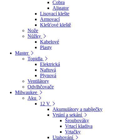
Cobra
Aligator
Lisovací klešte
Armovací
Klešťové kleště
Nože
Nůžky
Kabelové
Plasty
Master
Topidla
Elektrická
Naftová
Plynová
Ventilátory
Odvlhčovače
Milwaukee
Aku
12 V
Akumulátory a nabíječky
Vrtání a sekání
Šroubováky
Vrtací kladiva
Vrtačky
Utahování