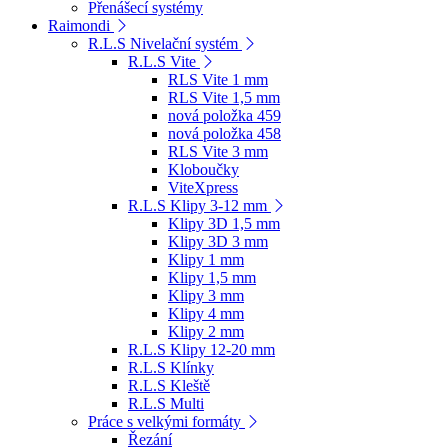
Přenášecí systémy
Raimondi
R.L.S Nivelační systém
R.L.S Vite
RLS Vite 1 mm
RLS Vite 1,5 mm
nová položka 459
nová položka 458
RLS Vite 3 mm
Kloboučky
ViteXpress
R.L.S Klipy 3-12 mm
Klipy 3D 1,5 mm
Klipy 3D 3 mm
Klipy 1 mm
Klipy 1,5 mm
Klipy 3 mm
Klipy 4 mm
Klipy 2 mm
R.L.S Klipy 12-20 mm
R.L.S Klínky
R.L.S Kleště
R.L.S Multi
Práce s velkými formáty
Řezání