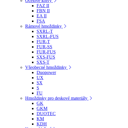
Ocelové kotvy
FAZ II
FBN II
EA II
FSA
Rámové hmoždinky
SXRL-T
SXRL-FUS
FUR-T
FUR-SS
FUR-FUS
SXS-FUS
SXS-T
Všeobecné hmoždinky
Duopower
UX
SX
S
FU
Hmoždinky pro deskové materiály
GK
GKM
DUOTEC
KM
KDH