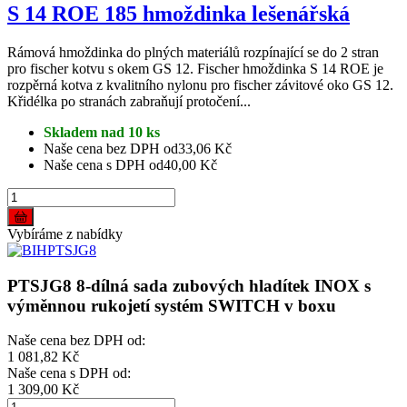
S 14 ROE 185 hmoždinka lešenářská
Rámová hmoždinka do plných materiálů rozpínající se do 2 stran
pro fischer kotvu s okem GS 12. Fischer hmoždinka S 14 ROE je
rozpěrná kotva z kvalitního nylonu pro fischer závitové oko GS 12.
Křidélka po stranách zabraňují protočení...
Skladem nad 10 ks
Naše cena bez DPH od
33,06 Kč
Naše cena s DPH od
40,00 Kč
Vybíráme z nabídky
PTSJG8 8-dílná sada zubových hladítek INOX s
výměnnou rukojetí systém SWITCH v boxu
Naše cena bez DPH od:
1 081,82 Kč
Naše cena s DPH od:
1 309,00 Kč