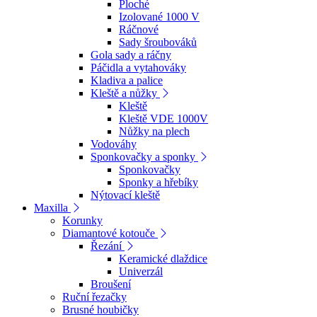
Ploché
Izolované 1000 V
Ráčnové
Sady šroubováků
Gola sady a ráčny
Páčidla a vytahováky
Kladiva a palice
Kleště a nůžky
Kleště
Kleště VDE 1000V
Nůžky na plech
Vodováhy
Sponkovačky a sponky
Sponkovačky
Sponky a hřebíky
Nýtovací kleště
Maxilla
Korunky
Diamantové kotouče
Řezání
Keramické dlaždice
Univerzál
Broušení
Ruční řezačky
Brusné houbičky