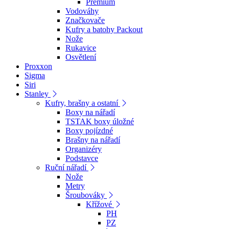
Premium
Vodováhy
Značkovače
Kufry a batohy Packout
Nože
Rukavice
Osvětlení
Proxxon
Sigma
Siri
Stanley
Kufry, brašny a ostatní
Boxy na nářadí
TSTAK boxy úložné
Boxy pojízdné
Brašny na nářadí
Organizéry
Podstavce
Ruční nářadí
Nože
Metry
Šroubováky
Křížové
PH
PZ