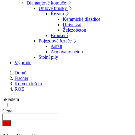
Diamantové kotouče
Úhlové brusky
Řezání
Keramické dlaždice
Univerzal
Železobeton
Broušení
Pojezdové řezače
Asfalt
Armovaný beton
Stolní pily
Výprodej
Domů
Fischer
Kotvení lešení
ROE
Skladem
Cena