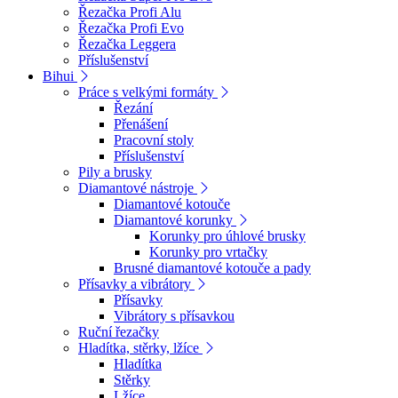
Řezačka Profi Alu
Řezačka Profi Evo
Řezačka Leggera
Příslušenství
Bihui
Práce s velkými formáty
Řezání
Přenášení
Pracovní stoly
Příslušenství
Pily a brusky
Diamantové nástroje
Diamantové kotouče
Diamantové korunky
Korunky pro úhlové brusky
Korunky pro vrtačky
Brusné diamantové kotouče a pady
Přísavky a vibrátory
Přísavky
Vibrátory s přísavkou
Ruční řezačky
Hladítka, stěrky, lžíce
Hladítka
Stěrky
Lžíce