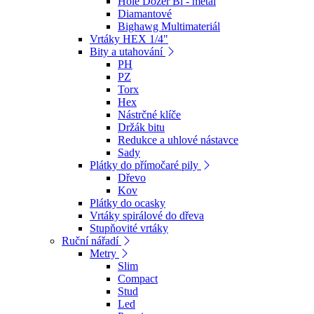
Hole Dozer Bi - metal
Diamantové
Bighawg Multimateriál
Vrtáky HEX 1/4"
Bity a utahování
PH
PZ
Torx
Hex
Nástrčné klíče
Držák bitu
Redukce a uhlové nástavce
Sady
Plátky do přímočaré pily
Dřevo
Kov
Plátky do ocasky
Vrtáky spirálové do dřeva
Stupňovité vrtáky
Ruční nářadí
Metry
Slim
Compact
Stud
Led