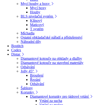
Mycí houby a boxy
Mycí boxy
Houby
BLS nivelační systém
Klínový
Maticový
T systém
Míchadla
Ostatní obkladačské nářadí a příslušenství
Náhradní díly
Bostitch
Codex
Distar
Diamantové kotouče na obklady a dlažby
Diamantové kotouče na stavební materiály
Odsávání
Jolly 45°
Broušení
Řezání
Odsávání
Šablony
Korunky
Diamantové korunky pro jádrové vrtání
Vrtání za sucha
Vrtání za mokra