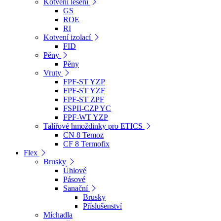
Kotvení lešení
GS
ROE
RI
Kotvení izolací
FID
Pěny
Pěny
Vruty
FPF-ST YZP
FPF-ST YZF
FPF-ST ZPF
FSPII-CZP YC
FPF-WT YZP
Talířové hmoždinky pro ETICS
CN 8 Temoz
CF 8 Termofix
Flex
Brusky
Úhlové
Pásové
Sanační
Brusky
Příslušenství
Míchadla