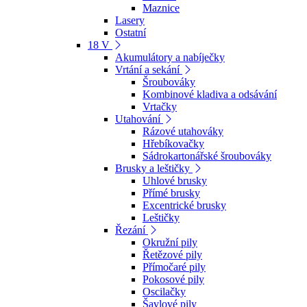
Maznice
Lasery
Ostatní
18 V
Akumulátory a nabíječky
Vrtání a sekání
Šroubováky
Kombinové kladiva a odsávání
Vrtačky
Utahování
Rázové utahováky
Hřebíkovačky
Sádrokartonářské šroubováky
Brusky a leštičky
Uhlové brusky
Přímé brusky
Excentrické brusky
Leštičky
Řezání
Okružní pily
Řetězové pily
Přímočaré pily
Pokosové pily
Oscilačky
Šavlové pily