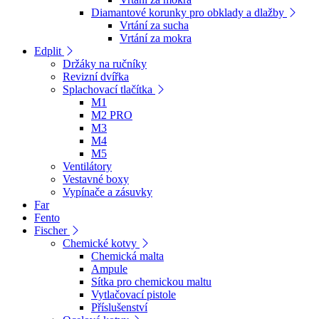
Diamantové korunky pro obklady a dlažby
Vrtání za sucha
Vrtání za mokra
Edplit
Držáky na ručníky
Revizní dvířka
Splachovací tlačítka
M1
M2 PRO
M3
M4
M5
Ventilátory
Vestavné boxy
Vypínače a zásuvky
Far
Fento
Fischer
Chemické kotvy
Chemická malta
Ampule
Sítka pro chemickou maltu
Vytlačovací pistole
Příslušenství