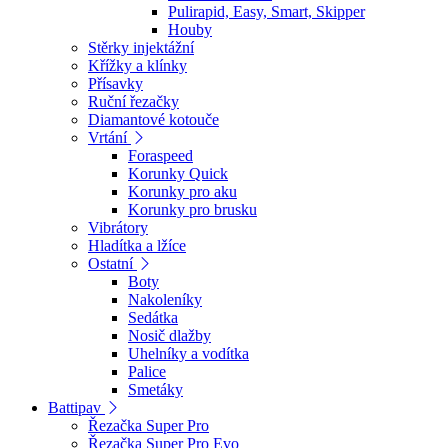
Pulirapid, Easy, Smart, Skipper
Houby
Stěrky injektážní
Křížky a klínky
Přísavky
Ruční řezačky
Diamantové kotouče
Vrtání
Foraspeed
Korunky Quick
Korunky pro aku
Korunky pro brusku
Vibrátory
Hladítka a lžíce
Ostatní
Boty
Nakoleníky
Sedátka
Nosič dlažby
Uhelníky a vodítka
Palice
Smetáky
Battipav
Řezačka Super Pro
Řezačka Super Pro Evo