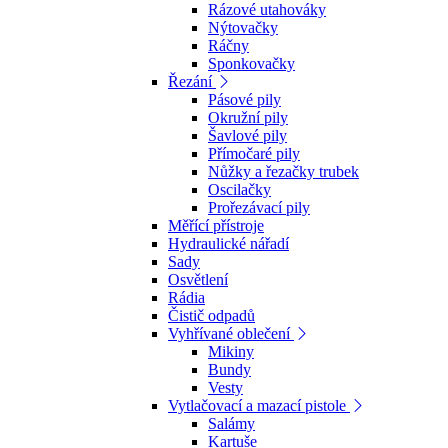
Rázové utahováky
Nýtovačky
Ráčny
Sponkovačky
Řezání
Pásové pily
Okružní pily
Šavlové pily
Přímočaré pily
Nůžky a řezačky trubek
Oscilačky
Prořezávací pily
Měřící přístroje
Hydraulické nářadí
Sady
Osvětlení
Rádia
Čistič odpadů
Vyhřívané oblečení
Mikiny
Bundy
Vesty
Vytlačovací a mazací pistole
Salámy
Kartuše