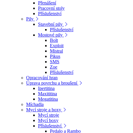
Přenášení
Pracovní stoly
Příslušenství
Pily
Stavební pily
Příslušenství
Mostové pily
Bolt
Exploit
Mistral
Pikus
SMS
Zoe
Příslušenství
Opracování hran
Úprava povrchu a broušení
Ipertitina
Maxititina
Megatitina
Míchadla
Mycí stroje a boxy
Mycí stroje
Mycí boxy
Příslušenství
Pedalo a Rambo