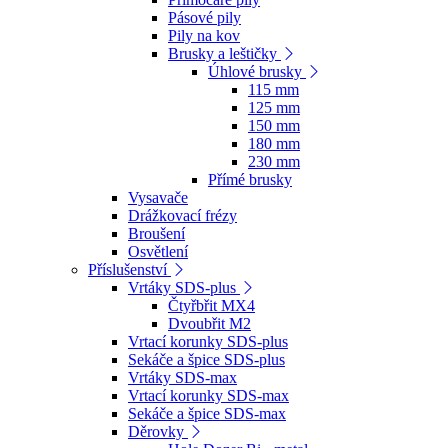
Pásové pily
Pily na kov
Brusky a leštičky
Úhlové brusky
115 mm
125 mm
150 mm
180 mm
230 mm
Přímé brusky
Vysavače
Drážkovací frézy
Broušení
Osvětlení
Příslušenství
Vrtáky SDS-plus
Čtyřbřit MX4
Dvoubřit M2
Vrtací korunky SDS-plus
Sekáče a špice SDS-plus
Vrtáky SDS-max
Vrtací korunky SDS-max
Sekáče a špice SDS-max
Děrovky