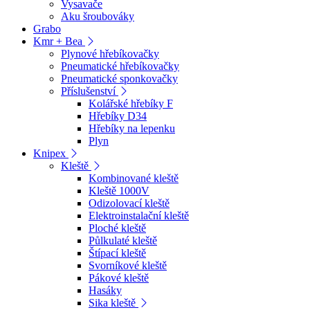
Vysavače
Aku šroubováky
Grabo
Kmr + Bea
Plynové hřebíkovačky
Pneumatické hřebíkovačky
Pneumatické sponkovačky
Příslušenství
Kolářské hřebíky F
Hřebíky D34
Hřebíky na lepenku
Plyn
Knipex
Kleště
Kombinované kleště
Kleště 1000V
Odizolovací kleště
Elektroinstalační kleště
Ploché kleště
Půlkulaté kleště
Štípací kleště
Svorníkové kleště
Pákové kleště
Hasáky
Sika kleště