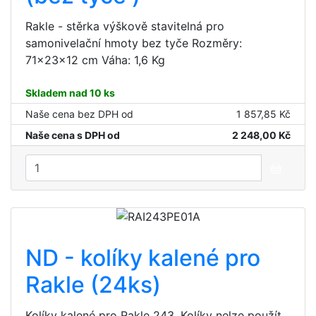
Rakle - stěrka výškově stavitelná pro
samonivelační hmoty bez tyče Rozměry:
71x23x12 cm Váha: 1,6 Kg
Skladem nad 10 ks
Naše cena bez DPH od
1 857,85 Kč
Naše cena s DPH od
2 248,00 Kč
ND - kolíky kalené pro
Rakle (24ks)
Kolíky kalené pro Rakle 243. Kolíky nelze použít