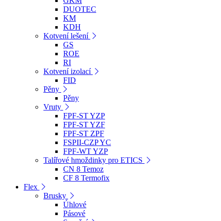
GKM
DUOTEC
KM
KDH
Kotvení lešení
GS
ROE
RI
Kotvení izolací
FID
Pěny
Pěny
Vruty
FPF-ST YZP
FPF-ST YZF
FPF-ST ZPF
FSPII-CZP YC
FPF-WT YZP
Talířové hmoždinky pro ETICS
CN 8 Temoz
CF 8 Termofix
Flex
Brusky
Úhlové
Pásové