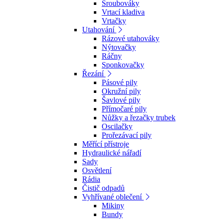
Šroubováky
Vrtací kladiva
Vrtačky
Utahování
Rázové utahováky
Nýtovačky
Ráčny
Sponkovačky
Řezání
Pásové pily
Okružní pily
Šavlové pily
Přímočaré pily
Nůžky a řezačky trubek
Oscilačky
Prořezávací pily
Měřící přístroje
Hydraulické nářadí
Sady
Osvětlení
Rádia
Čistič odpadů
Vyhřívané oblečení
Mikiny
Bundy