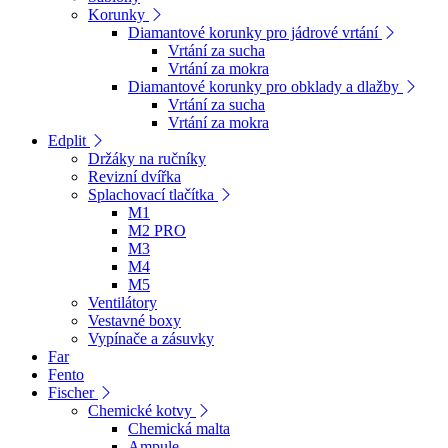
Korunky
Diamantové korunky pro jádrové vrtání
Vrtání za sucha
Vrtání za mokra
Diamantové korunky pro obklady a dlažby
Vrtání za sucha
Vrtání za mokra
Edplit
Držáky na ručníky
Revizní dvířka
Splachovací tlačítka
M1
M2 PRO
M3
M4
M5
Ventilátory
Vestavné boxy
Vypínače a zásuvky
Far
Fento
Fischer
Chemické kotvy
Chemická malta
Ampule