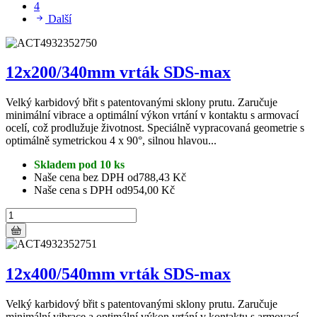
4
Další
12x200/340mm vrták SDS-max
Velký karbidový břit s patentovanými sklony prutu. Zaručuje
minimální vibrace a optimální výkon vrtání v kontaktu s armovací
ocelí, což prodlužuje životnost. Speciálně vypracovaná geometrie s
optimálně symetrickou 4 x 90°, silnou hlavou...
Skladem pod 10 ks
Naše cena bez DPH od
788,43 Kč
Naše cena s DPH od
954,00 Kč
12x400/540mm vrták SDS-max
Velký karbidový břit s patentovanými sklony prutu. Zaručuje
minimální vibrace a optimální výkon vrtání v kontaktu s armovací