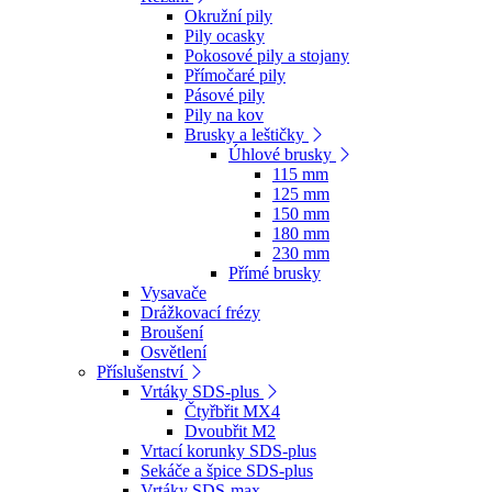
Okružní pily
Pily ocasky
Pokosové pily a stojany
Přímočaré pily
Pásové pily
Pily na kov
Brusky a leštičky
Úhlové brusky
115 mm
125 mm
150 mm
180 mm
230 mm
Přímé brusky
Vysavače
Drážkovací frézy
Broušení
Osvětlení
Příslušenství
Vrtáky SDS-plus
Čtyřbřit MX4
Dvoubřit M2
Vrtací korunky SDS-plus
Sekáče a špice SDS-plus
Vrtáky SDS-max