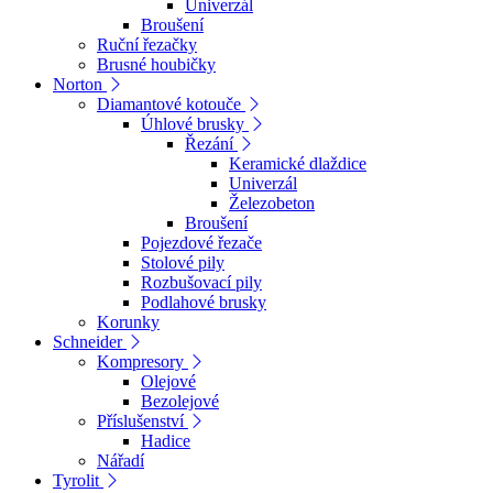
Univerzál
Broušení
Ruční řezačky
Brusné houbičky
Norton
Diamantové kotouče
Úhlové brusky
Řezání
Keramické dlaždice
Univerzál
Železobeton
Broušení
Pojezdové řezače
Stolové pily
Rozbušovací pily
Podlahové brusky
Korunky
Schneider
Kompresory
Olejové
Bezolejové
Příslušenství
Hadice
Nářadí
Tyrolit