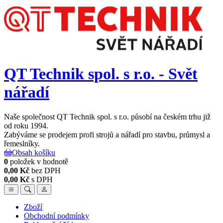
QT Technik spol. s r.o. - Svět
nářadí
Naše společnost QT Technik spol. s r.o. působí na českém trhu již
od roku 1994.
Zabýváme se prodejem profi strojů a nářadí pro stavbu, průmysl a
řemeslníky.
Obsah košíku
0
položek v hodnotě
0,00 Kč
bez DPH
0,00 Kč
s DPH
Zboží
Obchodní podmínky