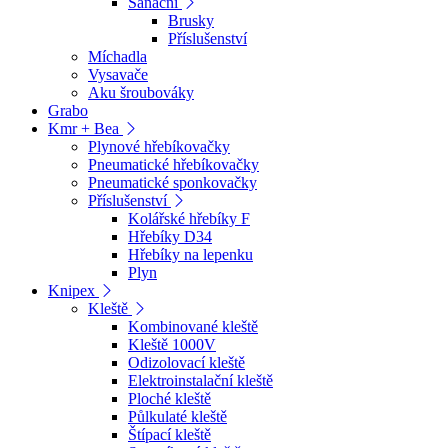
Sanační
Brusky
Příslušenství
Míchadla
Vysavače
Aku šroubováky
Grabo
Kmr + Bea
Plynové hřebíkovačky
Pneumatické hřebíkovačky
Pneumatické sponkovačky
Příslušenství
Kolářské hřebíky F
Hřebíky D34
Hřebíky na lepenku
Plyn
Knipex
Kleště
Kombinované kleště
Kleště 1000V
Odizolovací kleště
Elektroinstalační kleště
Ploché kleště
Půlkulaté kleště
Štípací kleště