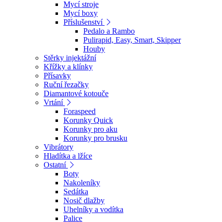
Mycí stroje
Mycí boxy
Příslušenství
Pedalo a Rambo
Pulirapid, Easy, Smart, Skipper
Houby
Stěrky injektážní
Křížky a klínky
Přísavky
Ruční řezačky
Diamantové kotouče
Vrtání
Foraspeed
Korunky Quick
Korunky pro aku
Korunky pro brusku
Vibrátory
Hladítka a lžíce
Ostatní
Boty
Nakoleníky
Sedátka
Nosič dlažby
Uhelníky a vodítka
Palice