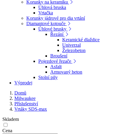
Korunky na keramiku
Úhlová bruska
Vrtačka
Korunky jádrové pro dia vrtání
Diamantové kotouče
Úhlové brusky
Řezání
Keramické dlaždice
Univerzal
Železobeton
Broušení
Pojezdové řezače
Asfalt
Armovaný beton
Stolní pily
Výprodej
Domů
Milwaukee
Příslušenství
Vrtáky SDS-max
Skladem
Cena