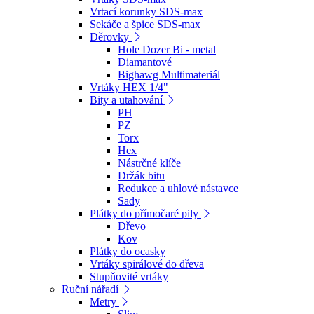
Vrtací korunky SDS-max
Sekáče a špice SDS-max
Děrovky
Hole Dozer Bi - metal
Diamantové
Bighawg Multimateriál
Vrtáky HEX 1/4"
Bity a utahování
PH
PZ
Torx
Hex
Nástrčné klíče
Držák bitu
Redukce a uhlové nástavce
Sady
Plátky do přímočaré pily
Dřevo
Kov
Plátky do ocasky
Vrtáky spirálové do dřeva
Stupňovité vrtáky
Ruční nářadí
Metry