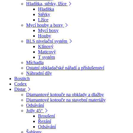
Hladítka, stěrky, lžíce
Hladítka
Stěrky
Lžíce
Mycí houby a boxy
Mycí boxy
Houby
BLS nivelační systém
Klínový
Maticový
T systém
Míchadla
Ostatní obkladačské nářadí a příslušenství
Náhradní díly
Bostitch
Codex
Distar
Diamantové kotouče na obklady a dlažby
Diamantové kotouče na stavební materiály
Odsávání
Jolly 45°
Broušení
Řezání
Odsávání
Šablony