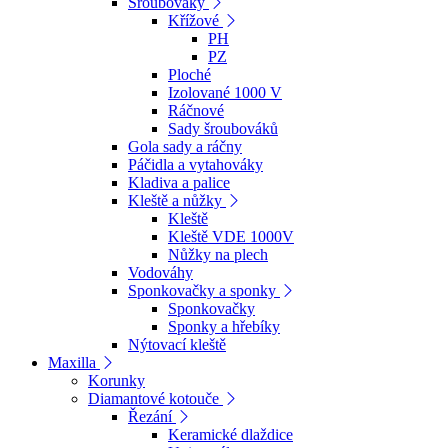
Šroubováky
Křížové
PH
PZ
Ploché
Izolované 1000 V
Ráčnové
Sady šroubováků
Gola sady a ráčny
Páčidla a vytahováky
Kladiva a palice
Kleště a nůžky
Kleště
Kleště VDE 1000V
Nůžky na plech
Vodováhy
Sponkovačky a sponky
Sponkovačky
Sponky a hřebíky
Nýtovací kleště
Maxilla
Korunky
Diamantové kotouče
Řezání
Keramické dlaždice