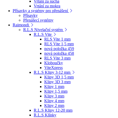
Vrtání za sucha
Vrtání za mokra
Přísavky a systémy pro přenášení
Přísavky
Přenášecí systémy
Raimondi
R.L.S Nivelační systém
R.L.S Vite
RLS Vite 1 mm
RLS Vite 1,5 mm
nová položka 459
nová položka 458
RLS Vite 3 mm
Kloboučky
ViteXpress
R.L.S Klipy 3-12 mm
Klipy 3D 1,5 mm
Klipy 3D 3 mm
Klipy 1 mm
Klipy 1,5 mm
Klipy 3 mm
Klipy 4 mm
Klipy 2 mm
R.L.S Klipy 12-20 mm
R.L.S Klínky