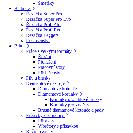
Smetáky
Battipav
Řezačka Super Pro
Řezačka Super Pro Evo
Řezačka Profi Alu
Řezačka Profi Evo
Řezačka Leggera
Příslušenství
Bihui
Práce s velkými formáty
Řezání
Přenášení
Pracovní stoly
Příslušenství
Pily a brusky
Diamantové nástroje
Diamantové kotouče
Diamantové korunky
Korunky pro úhlové brusky
Korunky pro vrtačky
Brusné diamantové kotouče a pady
Přísavky a vibrátory
Přísavky
Vibrátory s přísavkou
Ruční řezačky