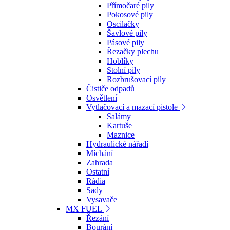
Přímočaré pily
Pokosové pily
Oscilačky
Šavlové pily
Pásové pily
Řezačky plechu
Hoblíky
Stolní pily
Rozbrušovací pily
Čističe odpadů
Osvětlení
Vytlačovací a mazací pistole
Salámy
Kartuše
Maznice
Hydraulické nářadí
Míchání
Zahrada
Ostatní
Rádia
Sady
Vysavače
MX FUEL
Řezání
Bourání