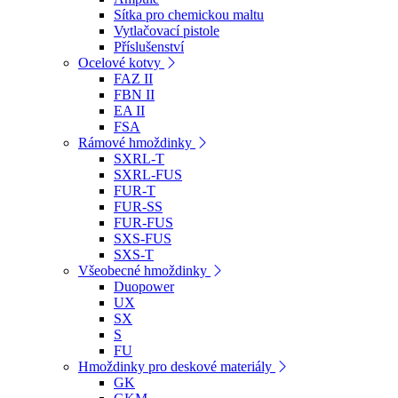
Sítka pro chemickou maltu
Vytlačovací pistole
Příslušenství
Ocelové kotvy
FAZ II
FBN II
EA II
FSA
Rámové hmoždinky
SXRL-T
SXRL-FUS
FUR-T
FUR-SS
FUR-FUS
SXS-FUS
SXS-T
Všeobecné hmoždinky
Duopower
UX
SX
S
FU
Hmoždinky pro deskové materiály
GK