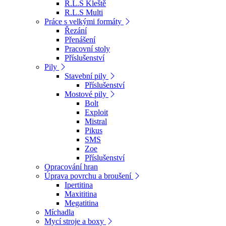
R.L.S Kleště
R.L.S Multi
Práce s velkými formáty
Řezání
Přenášení
Pracovní stoly
Příslušenství
Pily
Stavební pily
Příslušenství
Mostové pily
Bolt
Exploit
Mistral
Pikus
SMS
Zoe
Příslušenství
Opracování hran
Úprava povrchu a broušení
Ipertitina
Maxititina
Megatitina
Míchadla
Mycí stroje a boxy