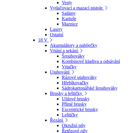
Vesty
Vytlačovací a mazací pistole
Salámy
Kartuše
Maznice
Lasery
Ostatní
18 V
Akumulátory a nabíječky
Vrtání a sekání
Šroubováky
Kombinové kladiva a odsávání
Vrtačky
Utahování
Rázové utahováky
Hřebíkovačky
Sádrokartonářské šroubováky
Brusky a leštičky
Uhlové brusky
Přímé brusky
Excentrické brusky
Leštičky
Řezání
Okružní pily
Řetězové pily