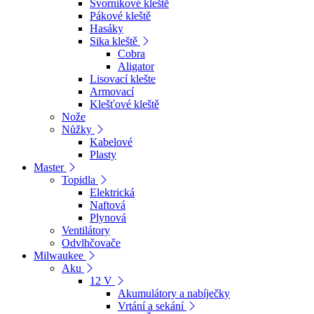
Svorníkové kleště
Pákové kleště
Hasáky
Sika kleště
Cobra
Aligator
Lisovací klešte
Armovací
Klešťové kleště
Nože
Nůžky
Kabelové
Plasty
Master
Topidla
Elektrická
Naftová
Plynová
Ventilátory
Odvlhčovače
Milwaukee
Aku
12 V
Akumulátory a nabíječky
Vrtání a sekání