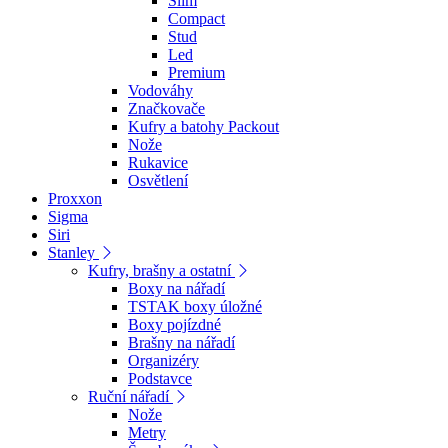
Slim
Compact
Stud
Led
Premium
Vodováhy
Značkovače
Kufry a batohy Packout
Nože
Rukavice
Osvětlení
Proxxon
Sigma
Siri
Stanley
Kufry, brašny a ostatní
Boxy na nářadí
TSTAK boxy úložné
Boxy pojízdné
Brašny na nářadí
Organizéry
Podstavce
Ruční nářadí
Nože
Metry