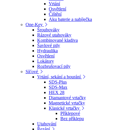
Vrtání
Osvětlení
Čištění
Aku baterie a nabíječka
One-Key
Šroubováky
Rázové utahováky
Kombinované kladiva
Šavlové pily
Hydraulika
Osvětlení
Lokátory
Rozbrušovací pily
Síťové
Vrtání, sekání a bourání
SDS-Plus
SDS-Max
HEX 28
Diamantové vrtačky
Magnetické vrtačky
Klasické vrtačky
Příklepové
Bez příklepu
Utahování
Řezání