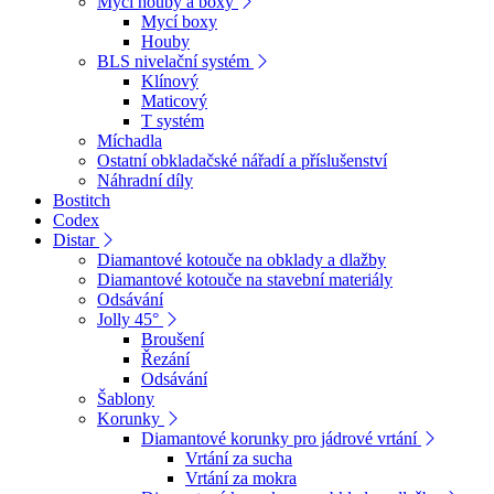
Mycí houby a boxy
Mycí boxy
Houby
BLS nivelační systém
Klínový
Maticový
T systém
Míchadla
Ostatní obkladačské nářadí a příslušenství
Náhradní díly
Bostitch
Codex
Distar
Diamantové kotouče na obklady a dlažby
Diamantové kotouče na stavební materiály
Odsávání
Jolly 45°
Broušení
Řezání
Odsávání
Šablony
Korunky
Diamantové korunky pro jádrové vrtání
Vrtání za sucha
Vrtání za mokra