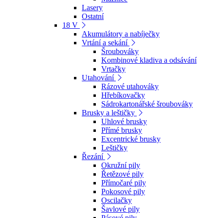
Lasery
Ostatní
18 V
Akumulátory a nabíječky
Vrtání a sekání
Šroubováky
Kombinové kladiva a odsávání
Vrtačky
Utahování
Rázové utahováky
Hřebíkovačky
Sádrokartonářské šroubováky
Brusky a leštičky
Uhlové brusky
Přímé brusky
Excentrické brusky
Leštičky
Řezání
Okružní pily
Řetězové pily
Přímočaré pily
Pokosové pily
Oscilačky
Šavlové pily
Pásové pily