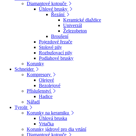
Diamantové kotouče
Úhlové brusky
Řezání
Keramické dlaždice
Univerzál
Železobeton
Broušení
Pojezdové řezače
Stolové pily
Rozbušovací pily
Podlahové brusky
Korunky
Schneider
Kompresory
Olejové
Bezolejové
Příslušenství
Hadice
Nářadí
Tyrolit
Korunky na keramiku
Úhlová bruska
Vrtačka
Korunky jádrové pro dia vrtání
Diamantové kotouče