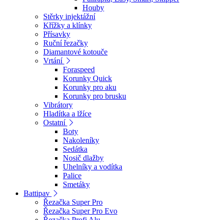
Houby
Stěrky injektážní
Křížky a klínky
Přísavky
Ruční řezačky
Diamantové kotouče
Vrtání
Foraspeed
Korunky Quick
Korunky pro aku
Korunky pro brusku
Vibrátory
Hladítka a lžíce
Ostatní
Boty
Nakoleníky
Sedátka
Nosič dlažby
Uhelníky a vodítka
Palice
Smetáky
Battipav
Řezačka Super Pro
Řezačka Super Pro Evo
Řezačka Profi Alu