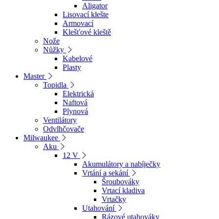
Aligator
Lisovací klešte
Armovací
Klešťové kleště
Nože
Nůžky
Kabelové
Plasty
Master
Topidla
Elektrická
Naftová
Plynová
Ventilátory
Odvlhčovače
Milwaukee
Aku
12 V
Akumulátory a nabíječky
Vrtání a sekání
Šroubováky
Vrtací kladiva
Vrtačky
Utahování
Rázové utahováky