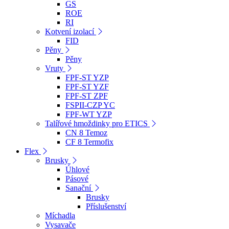
GS
ROE
RI
Kotvení izolací
FID
Pěny
Pěny
Vruty
FPF-ST YZP
FPF-ST YZF
FPF-ST ZPF
FSPII-CZP YC
FPF-WT YZP
Talířové hmoždinky pro ETICS
CN 8 Temoz
CF 8 Termofix
Flex
Brusky
Úhlové
Pásové
Sanační
Brusky
Příslušenství
Míchadla
Vysavače