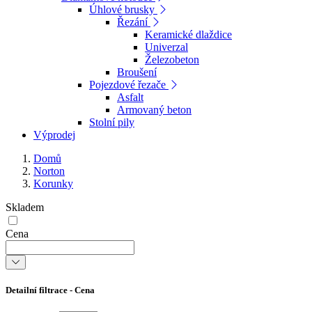
Úhlové brusky
Řezání
Keramické dlaždice
Univerzal
Železobeton
Broušení
Pojezdové řezače
Asfalt
Armovaný beton
Stolní pily
Výprodej
Domů
Norton
Korunky
Skladem
Cena
Detailní filtrace - Cena