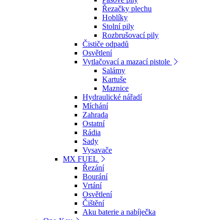
Řezačky plechu
Hoblíky
Stolní pily
Rozbrušovací pily
Čističe odpadů
Osvětlení
Vytlačovací a mazací pistole
Salámy
Kartuše
Maznice
Hydraulické nářadí
Míchání
Zahrada
Ostatní
Rádia
Sady
Vysavače
MX FUEL
Řezání
Bourání
Vrtání
Osvětlení
Čištění
Aku baterie a nabíječka