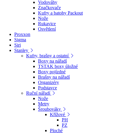
Vodováhy
Značkovače
Kufry a batohy Packout
Nože
Rukavice
Osvětlení
Proxxon
Sigma
Siri
Stanley
Kufry, brašny a ostatní
Boxy na nářadí
TSTAK boxy úložné
Boxy pojízdné
Brašny na nářadí
Organizéry
Podstavce
Ruční nářadí
Nože
Metry
Šroubováky
Křížové
PH
PZ
Ploché