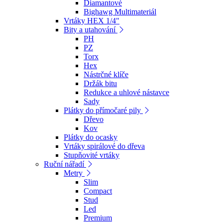
Diamantové
Bighawg Multimateriál
Vrtáky HEX 1/4"
Bity a utahování
PH
PZ
Torx
Hex
Nástrčné klíče
Držák bitu
Redukce a uhlové nástavce
Sady
Plátky do přímočaré pily
Dřevo
Kov
Plátky do ocasky
Vrtáky spirálové do dřeva
Stupňovité vrtáky
Ruční nářadí
Metry
Slim
Compact
Stud
Led
Premium