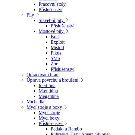
Pracovní stoly
Příslušenství
Pily
Stavební pily
Příslušenství
Mostové pily
Bolt
Exploit
Mistral
Pikus
SMS
Zoe
Příslušenství
Opracování hran
Úprava povrchu a broušení
Ipertitina
Maxititina
Megatitina
Míchadla
Mycí stroje a boxy
Mycí stroje
Mycí boxy
Příslušenství
Pedalo a Rambo
Pulirapid, Easy, Smart, Skipper