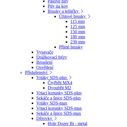
Pásové pily
Pily na kov
Brusky a leštičky
Úhlové brusky
115 mm
125 mm
150 mm
180 mm
230 mm
Přímé brusky
Vysavače
Drážkovací frézy
Broušení
Osvětlení
Příslušenství
Vrtáky SDS-plus
Čtyřbřit MX4
Dvoubřit M2
Vrtací korunky SDS-plus
Sekáče a špice SDS-plus
Vrtáky SDS-max
Vrtací korunky SDS-max
Sekáče a špice SDS-max
Děrovky
Hole Dozer Bi - metal