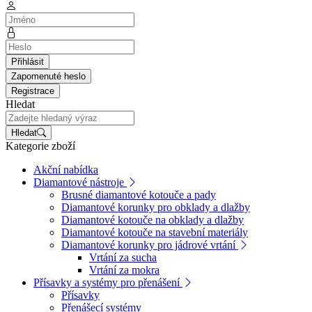
Přihlásit
Zapomenuté heslo
Registrace
Hledat
Hledat
Kategorie zboží
Akční nabídka
Diamantové nástroje
Brusné diamantové kotouče a pady
Diamantové korunky pro obklady a dlažby
Diamantové kotouče na obklady a dlažby
Diamantové kotouče na stavební materiály
Diamantové korunky pro jádrové vrtání
Vrtání za sucha
Vrtání za mokra
Přísavky a systémy pro přenášení
Přísavky
Přenášecí systémy