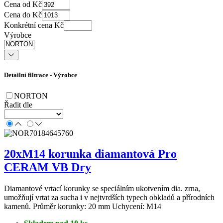
Cena od Kč
Cena do Kč
Konkrétní cena Kč
Výrobce
Detailní filtrace - Výrobce
NORTON
Řadit dle
20xM14 korunka diamantová Pro
CERAM VB Dry
Diamantové vrtací korunky se speciálním ukotvením dia. zrna,
umožňují vrtat za sucha i v nejtvrdších typech obkladů a přírodních
kamenů. Průměr korunky: 20 mm Uchycení: M14