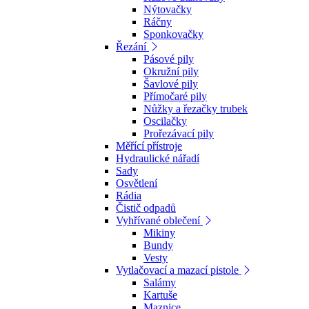
Nýtovačky
Ráčny
Sponkovačky
Řezání
Pásové pily
Okružní pily
Šavlové pily
Přímočaré pily
Nůžky a řezačky trubek
Oscilačky
Prořezávací pily
Měřící přístroje
Hydraulické nářadí
Sady
Osvětlení
Rádia
Čistič odpadů
Vyhřívané oblečení
Mikiny
Bundy
Vesty
Vytlačovací a mazací pistole
Salámy
Kartuše
Maznice