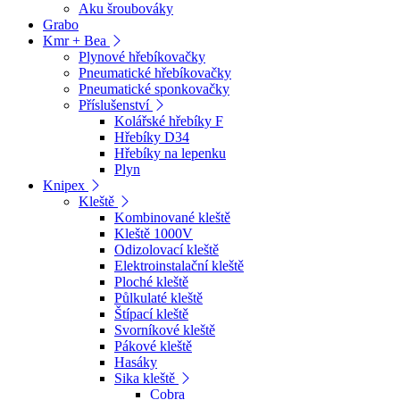
Aku šroubováky
Grabo
Kmr + Bea
Plynové hřebíkovačky
Pneumatické hřebíkovačky
Pneumatické sponkovačky
Příslušenství
Kolářské hřebíky F
Hřebíky D34
Hřebíky na lepenku
Plyn
Knipex
Kleště
Kombinované kleště
Kleště 1000V
Odizolovací kleště
Elektroinstalační kleště
Ploché kleště
Půlkulaté kleště
Štípací kleště
Svorníkové kleště
Pákové kleště
Hasáky
Sika kleště
Cobra