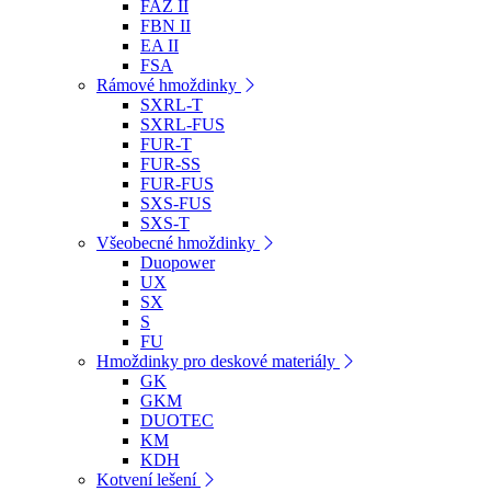
FAZ II
FBN II
EA II
FSA
Rámové hmoždinky
SXRL-T
SXRL-FUS
FUR-T
FUR-SS
FUR-FUS
SXS-FUS
SXS-T
Všeobecné hmoždinky
Duopower
UX
SX
S
FU
Hmoždinky pro deskové materiály
GK
GKM
DUOTEC
KM
KDH
Kotvení lešení