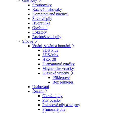
One-Key
Šroubováky
Rázové utahováky
Kombinované kladiva
Šavlové pily
Hydraulika
Osvětlení
Lokátory
Rozbrušovací pily
Síťové
Vrtání, sekání a bourání
SDS-Plus
SDS-Max
HEX 28
Diamantové vrtačky
Magnetické vrtačky
Klasické vrtačky
Příklepové
Bez příklepu
Utahování
Řezání
Okružní pily
Pily ocasky
Pokosové pily a stojany
Přímočaré pily