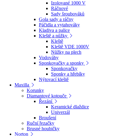
Izolované 1000 V
Ráčnové
Sady šroubováků
Gola sady a ráčny
Páčidla a vytahováky
Kladiva a palice
Kleště a nůžky
Kleště
Kleště VDE 1000V
Nůžky na plech
Vodováhy
Sponkovačky a sponky
Sponkovačky
Sponky a hřebíky
Nýtovací kleště
Maxilla
Korunky
Diamantové kotouče
Řezání
Keramické dlaždice
Univerzál
Broušení
Ruční řezačky
Brusné houbičky
Norton