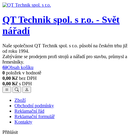
QT Technik spol. s r.o. - Svět
nářadí
Naše společnost QT Technik spol. s r.o. působí na českém trhu již
od roku 1994.
Zabýváme se prodejem profi strojů a nářadí pro stavbu, průmysl a
řemeslníky.
Obsah košíku
0
položek v hodnotě
0,00 Kč
bez DPH
0,00 Kč
s DPH
Zboží
Obchodní podmínky
Reklamační řád
Reklamační formulář
Kontakty
Přihlásit