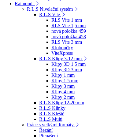
Raimondi
R.L.S Nivelační systém
R.L.S Vite
RLS Vite 1 mm
RLS Vite 1,5 mm
nová položka 459
nová položka 458
RLS Vite 3 mm
Kloboučky
ViteXpress
R.L.S Klipy 3-12 mm
Klipy 3D 1,5 mm
Klipy 3D 3 mm
Klipy 1 mm
Klipy 1,5 mm
Klipy 3 mm
Klipy 4 mm
Klipy 2 mm
R.L.S Klipy 12-20 mm
R.L.S Klínky
R.L.S Kleště
R.L.S Multi
Práce s velkými formáty
Řezání
Přenášení