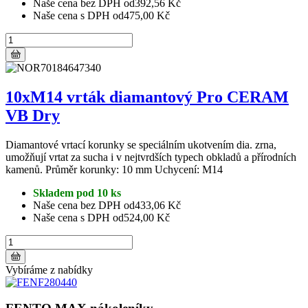
Naše cena bez DPH od
392,56 Kč
Naše cena s DPH od
475,00 Kč
10xM14 vrták diamantový Pro CERAM
VB Dry
Diamantové vrtací korunky se speciálním ukotvením dia. zrna,
umožňují vrtat za sucha i v nejtvrdších typech obkladů a přírodních
kamenů. Průměr korunky: 10 mm Uchycení: M14
Skladem pod 10 ks
Naše cena bez DPH od
433,06 Kč
Naše cena s DPH od
524,00 Kč
Vybíráme z nabídky