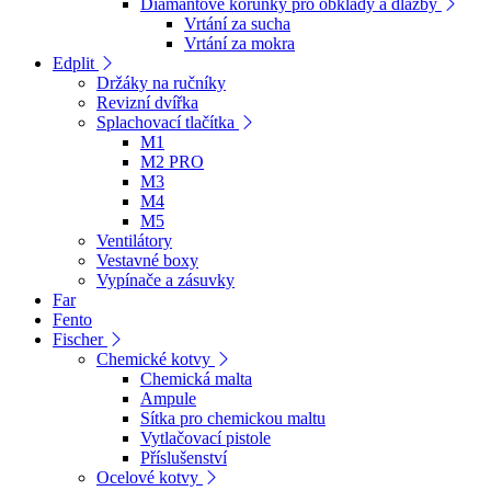
Diamantové korunky pro obklady a dlažby
Vrtání za sucha
Vrtání za mokra
Edplit
Držáky na ručníky
Revizní dvířka
Splachovací tlačítka
M1
M2 PRO
M3
M4
M5
Ventilátory
Vestavné boxy
Vypínače a zásuvky
Far
Fento
Fischer
Chemické kotvy
Chemická malta
Ampule
Sítka pro chemickou maltu
Vytlačovací pistole
Příslušenství
Ocelové kotvy