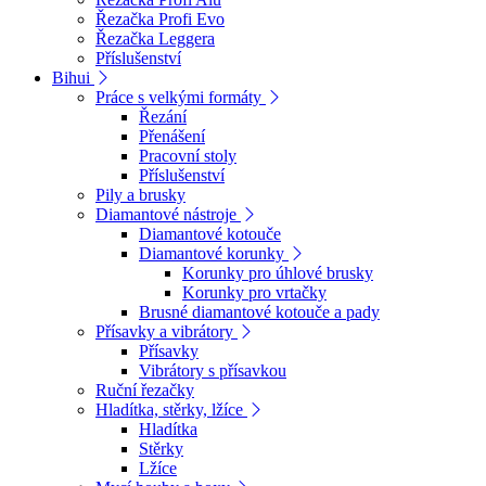
Řezačka Profi Evo
Řezačka Leggera
Příslušenství
Bihui
Práce s velkými formáty
Řezání
Přenášení
Pracovní stoly
Příslušenství
Pily a brusky
Diamantové nástroje
Diamantové kotouče
Diamantové korunky
Korunky pro úhlové brusky
Korunky pro vrtačky
Brusné diamantové kotouče a pady
Přísavky a vibrátory
Přísavky
Vibrátory s přísavkou
Ruční řezačky
Hladítka, stěrky, lžíce
Hladítka
Stěrky
Lžíce