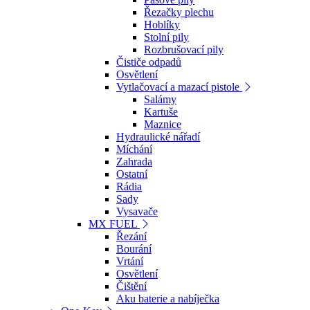
Řezačky plechu
Hoblíky
Stolní pily
Rozbrušovací pily
Čističe odpadů
Osvětlení
Vytlačovací a mazací pistole
Salámy
Kartuše
Maznice
Hydraulické nářadí
Míchání
Zahrada
Ostatní
Rádia
Sady
Vysavače
MX FUEL
Řezání
Bourání
Vrtání
Osvětlení
Čištění
Aku baterie a nabíječka