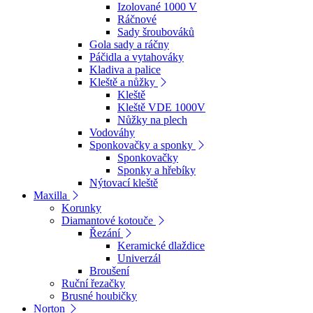
Izolované 1000 V
Ráčnové
Sady šroubováků
Gola sady a ráčny
Páčidla a vytahováky
Kladiva a palice
Kleště a nůžky
Kleště
Kleště VDE 1000V
Nůžky na plech
Vodováhy
Sponkovačky a sponky
Sponkovačky
Sponky a hřebíky
Nýtovací kleště
Maxilla
Korunky
Diamantové kotouče
Řezání
Keramické dlaždice
Univerzál
Broušení
Ruční řezačky
Brusné houbičky
Norton