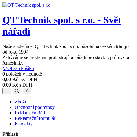
QT Technik spol. s r.o. - Svět
nářadí
Naše společnost QT Technik spol. s r.o. působí na českém trhu již
od roku 1994.
Zabýváme se prodejem profi strojů a nářadí pro stavbu, průmysl a
řemeslníky.
Obsah košíku
0
položek v hodnotě
0,00 Kč
bez DPH
0,00 Kč
s DPH
Zboží
Obchodní podmínky
Reklamační řád
Reklamační formulář
Kontakty
Přihlásit