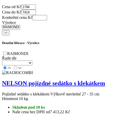
Cena od Kč
Cena do Kč
Konkrétní cena Kč
Výrobce
Detailní filtrace - Výrobce
RAIMONDI
Řadit dle
NELSON pojízdné sedátko s klekátkem
Pojízdné sedátko s klekátkem Výškově stavitelné 27 - 35 cm
Hmotnost 10 kg
Skladem pod 10 ks
Naše cena bez DPH od
7 413,22 Kč