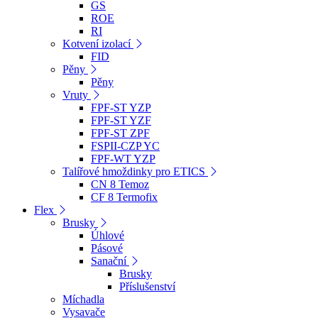
GS
ROE
RI
Kotvení izolací
FID
Pěny
Pěny
Vruty
FPF-ST YZP
FPF-ST YZF
FPF-ST ZPF
FSPII-CZP YC
FPF-WT YZP
Talířové hmoždinky pro ETICS
CN 8 Temoz
CF 8 Termofix
Flex
Brusky
Úhlové
Pásové
Sanační
Brusky
Příslušenství
Míchadla
Vysavače