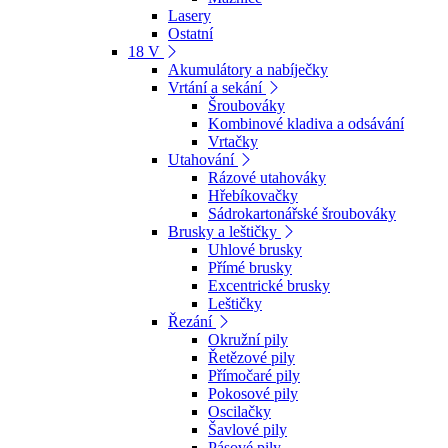
Lasery
Ostatní
18 V
Akumulátory a nabíječky
Vrtání a sekání
Šroubováky
Kombinové kladiva a odsávání
Vrtačky
Utahování
Rázové utahováky
Hřebíkovačky
Sádrokartonářské šroubováky
Brusky a leštičky
Uhlové brusky
Přímé brusky
Excentrické brusky
Leštičky
Řezání
Okružní pily
Řetězové pily
Přímočaré pily
Pokosové pily
Oscilačky
Šavlové pily
Pásové pily