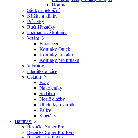
Houby
Stěrky injektážní
Křížky a klínky
Přísavky
Ruční řezačky
Diamantové kotouče
Vrtání
Foraspeed
Korunky Quick
Korunky pro aku
Korunky pro brusku
Vibrátory
Hladítka a lžíce
Ostatní
Boty
Nakoleníky
Sedátka
Nosič dlažby
Uhelníky a vodítka
Palice
Smetáky
Battipav
Řezačka Super Pro
Řezačka Super Pro Evo
Řezačka Profi Alu