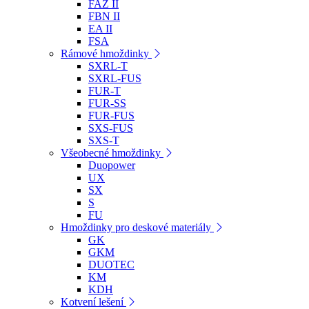
FAZ II
FBN II
EA II
FSA
Rámové hmoždinky
SXRL-T
SXRL-FUS
FUR-T
FUR-SS
FUR-FUS
SXS-FUS
SXS-T
Všeobecné hmoždinky
Duopower
UX
SX
S
FU
Hmoždinky pro deskové materiály
GK
GKM
DUOTEC
KM
KDH
Kotvení lešení