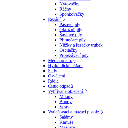
Nýtovačky
Ráčny
Sponkovačky
Řezání
Pásové pily
Okružní pily
Šavlové pily
Přímočaré pily
Nůžky a řezačky trubek
Oscilačky
Prořezávací pily
Měřící přístroje
Hydraulické nářadí
Sady
Osvětlení
Rádia
Čistič odpadů
Vyhřívané oblečení
Mikiny
Bundy
Vesty
Vytlačovací a mazací pistole
Salámy
Kartuše
Maznice