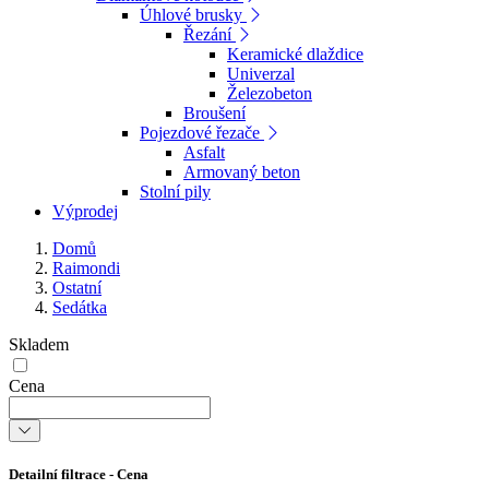
Úhlové brusky
Řezání
Keramické dlaždice
Univerzal
Železobeton
Broušení
Pojezdové řezače
Asfalt
Armovaný beton
Stolní pily
Výprodej
Domů
Raimondi
Ostatní
Sedátka
Skladem
Cena
Detailní filtrace - Cena