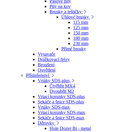
Pásové pily
Pily na kov
Brusky a leštičky
Úhlové brusky
115 mm
125 mm
150 mm
180 mm
230 mm
Přímé brusky
Vysavače
Drážkovací frézy
Broušení
Osvětlení
Příslušenství
Vrtáky SDS-plus
Čtyřbřit MX4
Dvoubřit M2
Vrtací korunky SDS-plus
Sekáče a špice SDS-plus
Vrtáky SDS-max
Vrtací korunky SDS-max
Sekáče a špice SDS-max
Děrovky
Hole Dozer Bi - metal