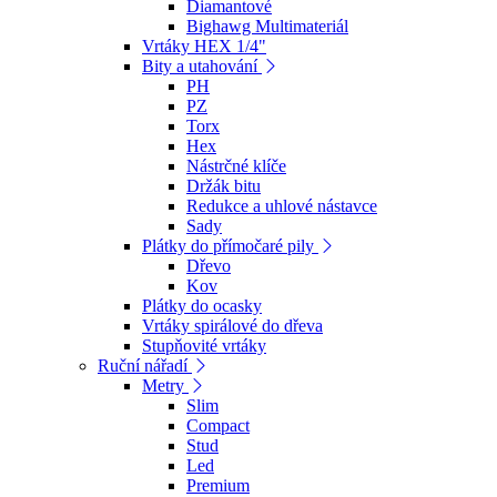
Diamantové
Bighawg Multimateriál
Vrtáky HEX 1/4"
Bity a utahování
PH
PZ
Torx
Hex
Nástrčné klíče
Držák bitu
Redukce a uhlové nástavce
Sady
Plátky do přímočaré pily
Dřevo
Kov
Plátky do ocasky
Vrtáky spirálové do dřeva
Stupňovité vrtáky
Ruční nářadí
Metry
Slim
Compact
Stud
Led
Premium