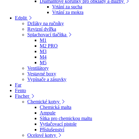
Diamantové korunky pro obklady a dlažby
Vrtání za sucha
Vrtání za mokra
Edplit
Držáky na ručníky
Revizní dvířka
Splachovací tlačítka
M1
M2 PRO
M3
M4
M5
Ventilátory
Vestavné boxy
Vypínače a zásuvky
Far
Fento
Fischer
Chemické kotvy
Chemická malta
Ampule
Sítka pro chemickou maltu
Vytlačovací pistole
Příslušenství
Ocelové kotvy