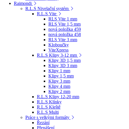
Raimondi
R.L.S Nivelační systém
R.L.S Vite
RLS Vite 1 mm
RLS Vite 1,5 mm
nová položka 459
nová položka 458
RLS Vite 3 mm
Kloboučky
ViteXpress
R.L.S Klipy 3-12 mm
Klipy 3D 1,5 mm
Klipy 3D 3 mm
Klipy 1 mm
Klipy 1,5 mm
Klipy 3 mm
Klipy 4 mm
Klipy 2 mm
R.L.S Klipy 12-20 mm
R.L.S Klínky
R.L.S Kleště
R.L.S Multi
Práce s velkými formáty
Řezání
Přenášení