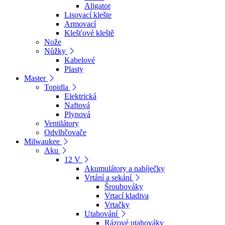
Aligator
Lisovací klešte
Armovací
Klešťové kleště
Nože
Nůžky
Kabelové
Plasty
Master
Topidla
Elektrická
Naftová
Plynová
Ventilátory
Odvlhčovače
Milwaukee
Aku
12 V
Akumulátory a nabíječky
Vrtání a sekání
Šroubováky
Vrtací kladiva
Vrtačky
Utahování
Rázové utahováky