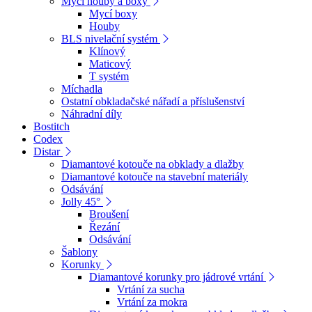
Mycí houby a boxy
Mycí boxy
Houby
BLS nivelační systém
Klínový
Maticový
T systém
Míchadla
Ostatní obkladačské nářadí a příslušenství
Náhradní díly
Bostitch
Codex
Distar
Diamantové kotouče na obklady a dlažby
Diamantové kotouče na stavební materiály
Odsávání
Jolly 45°
Broušení
Řezání
Odsávání
Šablony
Korunky
Diamantové korunky pro jádrové vrtání
Vrtání za sucha
Vrtání za mokra