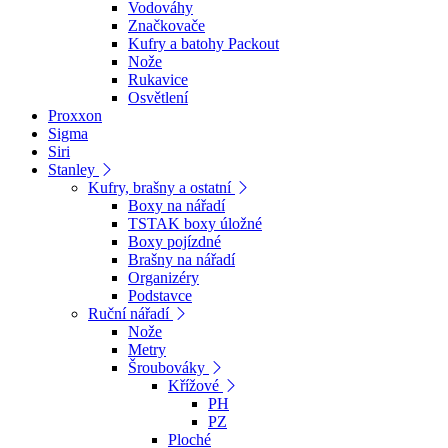
Vodováhy
Značkovače
Kufry a batohy Packout
Nože
Rukavice
Osvětlení
Proxxon
Sigma
Siri
Stanley
Kufry, brašny a ostatní
Boxy na nářadí
TSTAK boxy úložné
Boxy pojízdné
Brašny na nářadí
Organizéry
Podstavce
Ruční nářadí
Nože
Metry
Šroubováky
Křížové
PH
PZ
Ploché