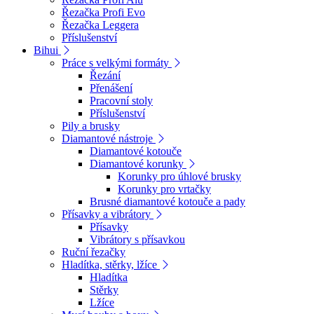
Řezačka Profi Evo
Řezačka Leggera
Příslušenství
Bihui
Práce s velkými formáty
Řezání
Přenášení
Pracovní stoly
Příslušenství
Pily a brusky
Diamantové nástroje
Diamantové kotouče
Diamantové korunky
Korunky pro úhlové brusky
Korunky pro vrtačky
Brusné diamantové kotouče a pady
Přísavky a vibrátory
Přísavky
Vibrátory s přísavkou
Ruční řezačky
Hladítka, stěrky, lžíce
Hladítka
Stěrky
Lžíce