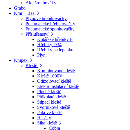
Aku šroubováky
Grabo
Kmr + Bea
Plynové hřebíkovačky
Pneumatické hřebíkovačky
Pneumatické sponkovačky
Příslušenství
Kolářské hřebíky F
Hřebíky D34
Hřebíky na lepenku
Plyn
Knipex
Kleště
Kombinované kleště
Kleště 1000V
Odizolovací kleště
Elektroinstalační kleště
Ploché kleště
Půlkulaté kleště
Štípací kleště
Svorníkové kleště
Pákové kleště
Hasáky
Sika kleště
Cobra