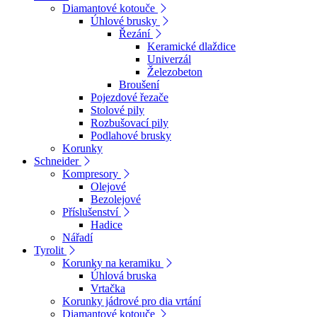
Diamantové kotouče
Úhlové brusky
Řezání
Keramické dlaždice
Univerzál
Železobeton
Broušení
Pojezdové řezače
Stolové pily
Rozbušovací pily
Podlahové brusky
Korunky
Schneider
Kompresory
Olejové
Bezolejové
Příslušenství
Hadice
Nářadí
Tyrolit
Korunky na keramiku
Úhlová bruska
Vrtačka
Korunky jádrové pro dia vrtání
Diamantové kotouče