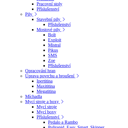
Pracovní stoly
Příslušenství
Pily
Stavební pily
Příslušenství
Mostové pily
Bolt
Exploit
Mistral
Pikus
SMS
Zoe
Příslušenství
Opracování hran
Úprava povrchu a broušení
Ipertitina
Maxititina
Megatitina
Míchadla
Mycí stroje a boxy
Mycí stroje
Mycí boxy
Příslušenství
Pedalo a Rambo
Pulirapid, Easy, Smart, Skipper