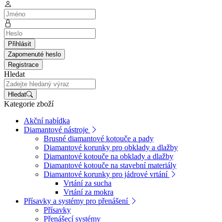
Přihlásit
Zapomenuté heslo
Registrace
Hledat
Hledat
Kategorie zboží
Akční nabídka
Diamantové nástroje
Brusné diamantové kotouče a pady
Diamantové korunky pro obklady a dlažby
Diamantové kotouče na obklady a dlažby
Diamantové kotouče na stavební materiály
Diamantové korunky pro jádrové vrtání
Vrtání za sucha
Vrtání za mokra
Přísavky a systémy pro přenášení
Přísavky
Přenášecí systémy