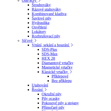
One-Key
Šroubováky
Rázové utahováky
Kombinované kladiva
Šavlové pily
Hydraulika
Osvětlení
Lokátory
Rozbrušovací pily
Síťové
Vrtání, sekání a bourání
SDS-Plus
SDS-Max
HEX 28
Diamantové vrtačky
Magnetické vrtačky
Klasické vrtačky
Příklepové
Bez příklepu
Utahování
Řezání
Okružní pily
Pily ocasky
Pokosové pily a stojany
Přímočaré pily