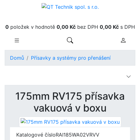
Obsah košíku
0
položek v hodnotě
0,00 Kč
bez DPH
0,00 Kč
s DPH
Domů
Přísavky a systémy pro přenášení
175mm RV175 přísavka
vakuová v boxu
Katalogové číslo
RAI185WA02VRVV