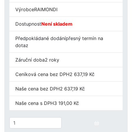
Výrobce
RAIMONDI
Dostupnost
Není skladem
Předpokládané dodání
přesný termín na
dotaz
Záruční doba
2 roky
Ceníková cena bez DPH
2 637,19 Kč
Naše cena bez DPH
2 637,19 Kč
Naše cena s DPH
3 191,00 Kč